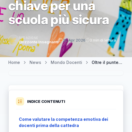
chiave per una
scuola più sicura
REDAZIONE
22 Apr 2026
3 min di lettura
Orizzonte Insegnanti
Home
News
Mondo Docenti
Oltre il punteggio: l'educazione emotiva dei docenti come chiave per una scuola più sicura
INDICE CONTENUTI
Come valutare la competenza emotiva dei
docenti prima della cattedra