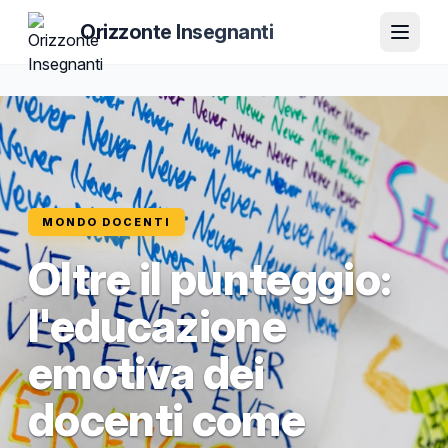
Orizzonte Insegnanti
MONDO DOCENTI
Oltre il punteggio:
l'educazione
emotiva dei
docenti come