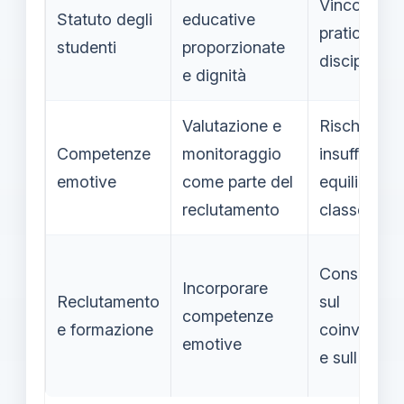
Vincoli sull
Statuto degli
educative
pratiche
studenti
proporzionate
disciplinari
e dignità
Valutazione e
Rischio di
Competenze
monitoraggio
insufficient
emotive
come parte del
equilibrio in
reclutamento
classe
Conseguen
Incorporare
Reclutamento
sul
competenze
e formazione
coinvolgim
emotive
e sull'effic