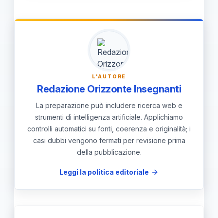
mantenere l'autorità senza escalation,
Implementare protocolli disciplinari
frequenti conflitti o alti livelli di stress
non fisici e prevedere supporto
in classe. Segnali di disallineamento
immediato da tutor e supervisione.
tra pratiche disciplinari e dignità degli
studenti richiedono interventi mirati.
L'AUTORE
Azioni consigliate: formazione mirata,
Redazione Orizzonte Insegnanti
tutoraggio e revisione dei protocolli.
La preparazione può includere ricerca web e
strumenti di intelligenza artificiale. Applichiamo
controlli automatici su fonti, coerenza e originalità; i
casi dubbi vengono fermati per revisione prima
della pubblicazione.
Leggi la politica editoriale