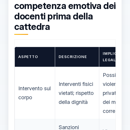
competenza emotiva dei
docenti prima della
cattedra
IMPLICAZION
ASPETTO
DESCRIZIONE
LEGALI
Possibili
Interventi fisici
violenza
Intervento sul
vietati; rispetto
privata o a
corpo
della dignità
dei mezzi d
correzione
Sanzioni