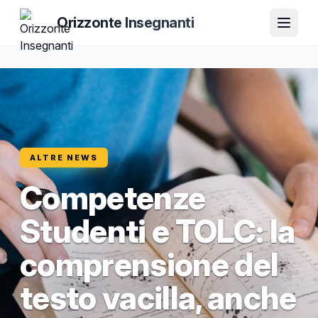
Orizzonte Insegnanti
ALTRE NEWS
Competenze
Studenti e TOLC: la
comprensione del
testo vacilla, anche