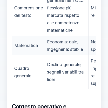
generale nei TOLC;
Comprensione
flessione più
Miglior
del testo
marcata rispetto
relativo
alle competenze
matematiche
Economia: calo;
Non defi
Matematica
Ingegneria: stabile
specific
Perform
Declino generale;
Quadro
linguisti
segnali variabili tra
generale
relativa
licei
superiori
Contesto operativo e