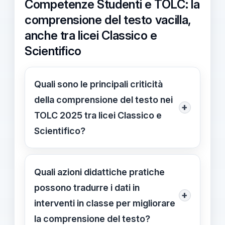
Competenze Studenti e TOLC: la
comprensione del testo vacilla,
anche tra licei Classico e
Scientifico
Quali sono le principali criticità
della comprensione del testo nei
+
TOLC 2025 tra licei Classico e
Scientifico?
La comprensione del testo resta la
sfida principale nei TOLC: diminuzione
Quali azioni didattiche pratiche
generale delle prestazioni e una
possono tradurre i dati in
+
flessione più marcata rispetto alle
interventi in classe per migliorare
altre competenze. Il Classico mostra
la comprensione del testo?