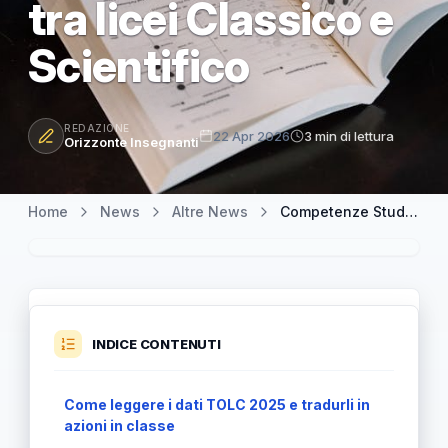
tra licei Classico e
Scientifico
REDAZIONE
22 Apr 2026
3 min di lettura
Orizzonte Insegnanti
Home
News
Altre News
Competenze Studenti e TOLC: la comprensione del testo vacilla, anche tra licei Classico e Scientifico
INDICE CONTENUTI
Come leggere i dati TOLC 2025 e tradurli in
azioni in classe