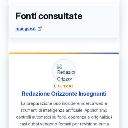
unica; ogni università gestirà
punteggi si aggiungono al risultato
autonomamente le proprie
Fonti consultate
ottenuto durante la prova scritta.
graduatorie in base ai punteggi
mur.gov.it
ottenuti. Mentre la data del test è
nazionale, le procedure di iscrizione e
il numero di posti provvisori
rimarranno di competenza delle
singole istituzioni.
L'AUTORE
Redazione Orizzonte Insegnanti
La preparazione può includere ricerca web e
strumenti di intelligenza artificiale. Applichiamo
controlli automatici su fonti, coerenza e originalità; i
casi dubbi vengono fermati per revisione prima