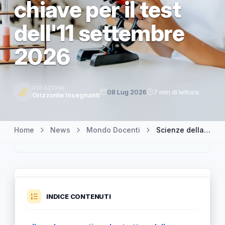
chiave per il test
dell'11 settembre
2026
REDAZIONE
08 Lug 2026
7 min di lettura
Orizzonte Insegnanti
Home
News
Mondo Docenti
Scienze della formazione primaria: focus sulle materie chiave per il test dell'11 settembre 2026
INDICE CONTENUTI