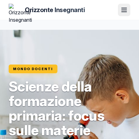
Orizzonte Insegnanti
MONDO DOCENTI
Scienze della
formazione
primaria: focus
sulle materie