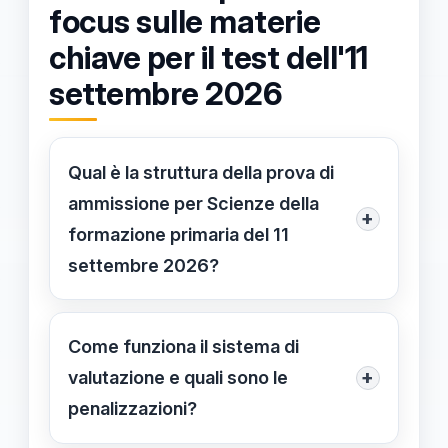
focus sulle materie
chiave per il test dell'11
settembre 2026
Qual è la struttura della prova di
ammissione per Scienze della
+
formazione primaria del 11
settembre 2026?
La prova consiste in 80 quesiti a
risposta multipla da completare in 150
Come funziona il sistema di
minuti. Il punteggio è distribuito tra
+
valutazione e quali sono le
competenze linguistiche e logiche
penalizzazioni?
(50%), cultura letteraria, storico-
Ogni risposta corretta vale 1 punto,