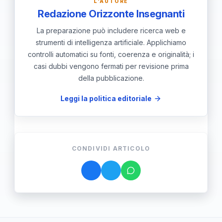
L'AUTORE
Redazione Orizzonte Insegnanti
graduatorie. È necessario monitorare
i bandi specifici di ogni singola
La preparazione può includere ricerca web e
strumenti di intelligenza artificiale. Applichiamo
università per le scadenze e i requisiti
controlli automatici su fonti, coerenza e originalità; i
locali.
casi dubbi vengono fermati per revisione prima
della pubblicazione.
Leggi la politica editoriale
CONDIVIDI ARTICOLO