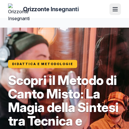
Orizzonte Insegnanti
DIDATTICA E METODOLOGIE
Scopri il Metodo di
Canto Misto: La
Magia della Sintesi
tra Tecnica e