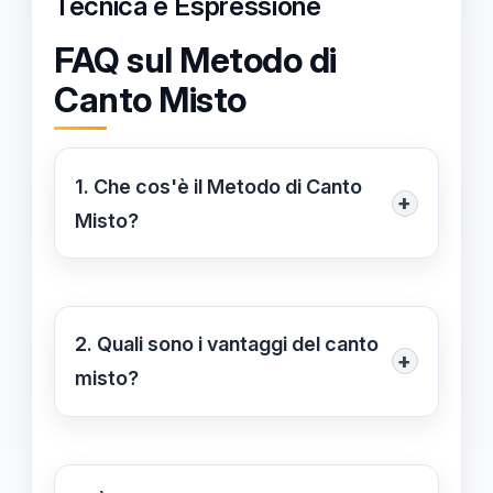
Tecnica e Espressione
FAQ sul Metodo di
Canto Misto
1. Che cos'è il Metodo di Canto
+
Misto?
Il Metodo di Canto Misto è un
approccio innovativo per la
formazione vocale che combina il
2. Quali sono i vantaggi del canto
+
registro di petto e il registro di testa,
misto?
permettendo ai cantanti di
Il canto misto offre maggior
esprimere la loro individualità
flessibilità vocale, amplia la gamma
artistica e di controllare
espressiva e permette una migliore