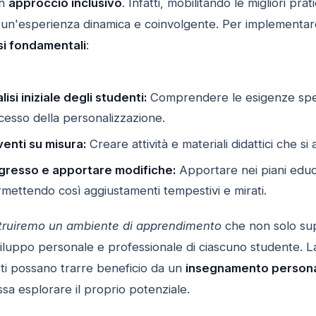
un
approccio inclusivo
. Infatti, mobilitando le migliori pr
 un'esperienza dinamica e coinvolgente. Per implementar
si fondamentali
:
isi iniziale degli studenti:
Comprendere le esigenze speci
ccesso della personalizzazione.
enti su misura:
Creare attività e materiali didattici che si 
ogresso e apportare modifiche:
Apportare nei piani educ
rmettendo così aggiustamenti tempestivi e mirati.
truiremo un ambiente di apprendimento
che non solo supp
iluppo personale e professionale di ciascuno studente. La
utti possano trarre beneficio da un
insegnamento persona
sa esplorare il proprio potenziale.