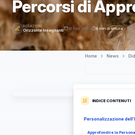
Percorsi di App
REDAZIONE
16 Nov 2024
8 min di lettura
Orizzonte Insegnanti
Home
News
Did
INDICE CONTENUTI
Personalizzazione dell
Approfondire la Persona