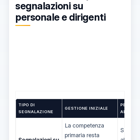
segnalazioni su
personale e dirigenti
TIPO DI
PERCOR
GESTIONE INIZIALE
SEGNALAZIONE
ALL’USR
La competenza
Se arri
primaria resta
Segnalazioni su
all’USR