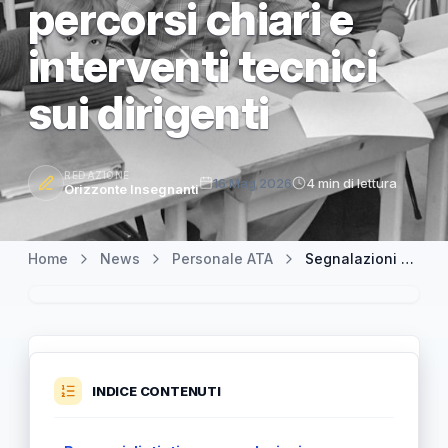
percorsi chiari e
interventi tecnici
sui dirigenti
REDAZIONE
16 Mag 2026
4 min di lettura
Orizzonte Insegnanti
Home
News
Personale ATA
Segnalazioni su docenti e ATA al dirigente scolastico: percorsi chiari e interventi tecnici sui dirigenti
INDICE CONTENUTI