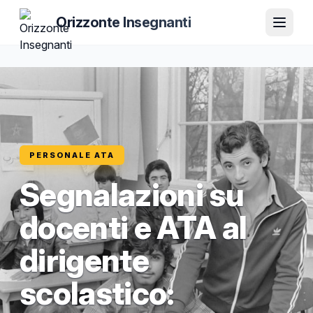
Orizzonte Insegnanti
PERSONALE ATA
Segnalazioni su
docenti e ATA al
dirigente
scolastico: