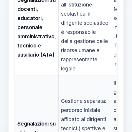
all’istituzione
docenti,
Marche,
scolastica; il
educatori,
segnala
dirigente scolastico
personale
inoltrat
è responsabile
amministrativo,
Uffici d
della gestione delle
tecnico e
Territor
risorse umane e
ausiliario (ATA)
dirigent
rappresentante
interess
legale.
Il flusso
gestion
Gestione separata:
avvien
percorso iniziale
diretta
affidato ai dirigenti
all’USR 
Segnalazioni su
tecnici (ispettive e
support