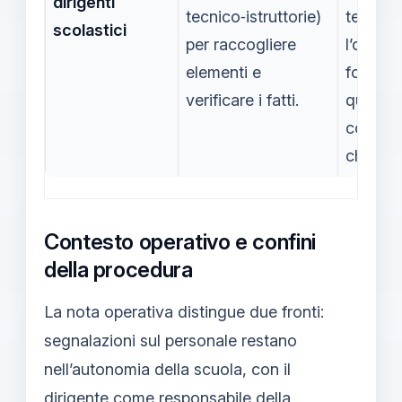
dirigenti
tecnico‑istruttorie)
tecnici;
scolastici
per raccogliere
l’obiett
elementi e
fornire 
verificare i fatti.
quadro
conosci
chiaro.
Contesto operativo e confini
della procedura
La nota operativa distingue due fronti:
segnalazioni sul personale restano
nell’autonomia della scuola, con il
dirigente come responsabile della