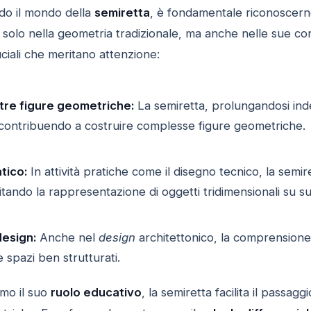
do il mondo della
semiretta
, è fondamentale riconoscern
solo nella geometria tradizionale, ma anche nelle sue co
ruciali che meritano attenzione:
ltre figure geometriche:
La semiretta, prolungandosi ind
 contribuendo a costruire complesse figure geometriche.
tico:
In attività pratiche come il disegno tecnico, la semi
ilitando la rappresentazione di oggetti tridimensionali su su
design:
Anche nel
design
architettonico, la comprensione 
 spazi ben strutturati.
amo il suo
ruolo educativo
, la semiretta facilita il passag