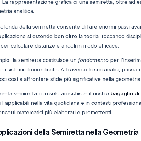
:
La rappresentazione grafica di una semiretta, oltre ad ess
tria analitica.
ofonda della semiretta consente di fare enormi passi avant
licazione si estende ben oltre la teoria, toccando discip
a per calcolare distanze e angoli in modo efficace.
pio, la semiretta costituisce un
fondamento
per l'inserim
e i sistemi di coordinate. Attraverso la sua analisi, possiam
i così a affrontare sfide più significative nella geometria
re la semiretta non solo arricchisce il nostro
bagaglio d
li applicabili nella vita quotidiana e in contesti professi
ncetti matematici più elaborati e promettenti.
pplicazioni della Semiretta nella Geometri