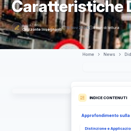
Caratteristiche 
REDAZIONE
16 Nov 2024
8 min di lettura
Orizzonte Insegnanti
Home
News
Did
INDICE CONTENUTI
Approfondimento sulla 
Distinzione e Applicazi