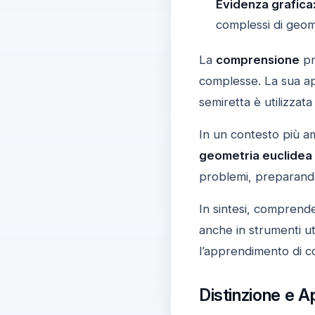
Evidenza grafica
complessi di geome
La
comprensione
pr
complesse. La sua app
semiretta è utilizzat
In un contesto più am
geometria euclidea
problemi, preparandoc
In sintesi, comprende
anche in strumenti uti
l’apprendimento di co
Distinzione e A