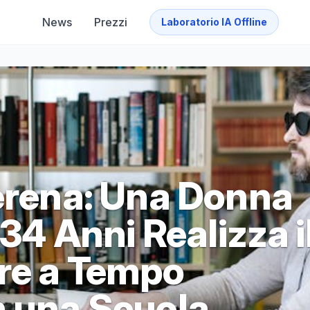
News
Prezzi
Laboratorio IA Offline
Serena: Una Donna
 34 Anni Realizza i
re a Tempo
n una Scuola