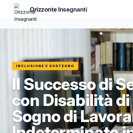
Orizzonte Insegnanti
INCLUSIONE E SOSTEGNO
Il Successo di 
con Disabilità di
Sogno di Lavora
Indeterminato i