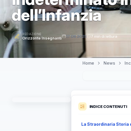
dell’Infanzia
REDAZIONE
17 Ott 2025
7 min di lettura
Orizzonte Insegnanti
Home
News
In
INDICE CONTENUTI
La Straordinaria Storia