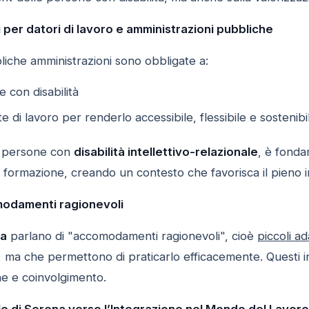
 per datori di lavoro e amministrazioni pubbliche
liche amministrazioni sono obbligate a:
con disabilità
e di lavoro per renderlo accessibile, flessibile e sostenibi
le persone con
disabilità intellettivo-relazionale
, è fonda
ormazione, creando un contesto che favorisca il pieno i
modamenti ragionevoli
da
parlano di "accomodamenti ragionevoli", cioè
piccoli a
 ma che permettono di praticarlo efficacemente. Questi in
ne e coinvolgimento.
le di Serena verso l’Integrazione nel Mondo del Lavoro