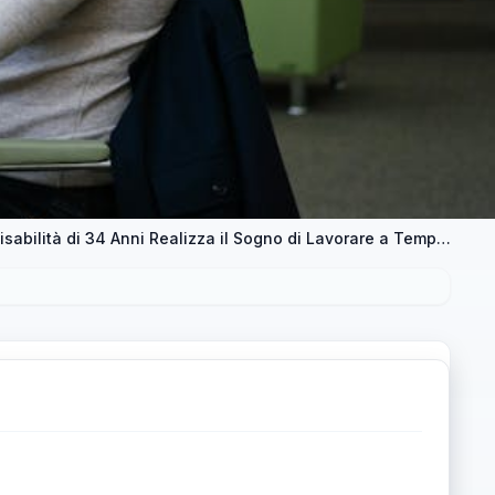
Il Successo di Serena: Una Donna con Disabilità di 34 Anni Realizza il Sogno di Lavorare a Tempo Indeterminato in una Scuola dell’Infanzia