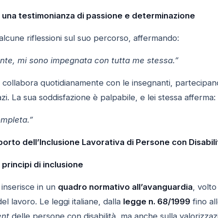
: una testimonianza di passione e determinazione
lcune riflessioni sul suo percorso, affermando:
nte, mi sono impegnata con tutta me stessa.”
collabora quotidianamente con le insegnanti, partecipando 
azi. La sua soddisfazione è palpabile, e lei stessa afferma:
ompleta.”
orto dell’Inclusione Lavorativa di Persone con Disabili
rincipi di inclusione
 inserisce in un
quadro normativo all’avanguardia
, volt
el lavoro. Le leggi italiane, dalla
legge n. 68/1999
fino al
ent
delle persone con disabilità, ma anche sulla valorizzazi