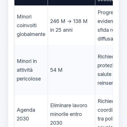
Progresso
Minori
246 M → 138 M
evidente, ma
coinvolti
in 25 anni
sfida resta
globalmente
diffusa
Richiede
Minori in
protezione,
attività
54 M
salute e
pericolose
reinseriment
Richiede
Eliminare lavoro
Agenda
coordiname
minorile entro
2030
tra politiche 
2030