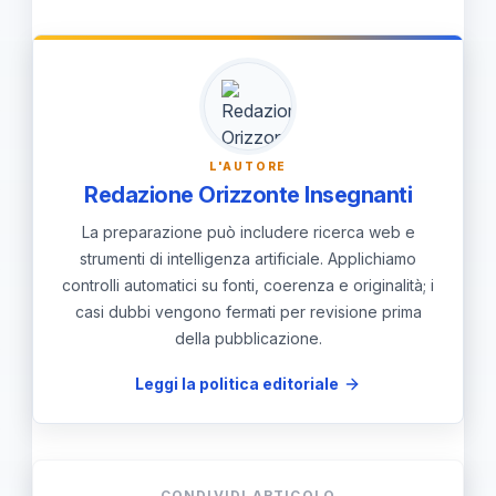
di segnalazione chiari, una rete di
protezione che coinvolga famiglie,
servizi sociali e comunità locale, e
monitoraggio continuo per tradurre le
cifre in azioni concrete.
L'AUTORE
Redazione Orizzonte Insegnanti
La preparazione può includere ricerca web e
strumenti di intelligenza artificiale. Applichiamo
controlli automatici su fonti, coerenza e originalità; i
casi dubbi vengono fermati per revisione prima
della pubblicazione.
Leggi la politica editoriale
CONDIVIDI ARTICOLO