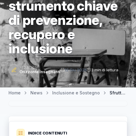
strumento chiave
di prevenzione,
recupero e
inclusione
REDAZIONE
12 Giu 2026
3 min di lettura
Orizzonte Insegnanti
Home
News
Inclusione e Sostegno
Sfruttamento minorile: Mattarella indica la scuola come strumento chiave di prevenzione, recupero e inclusione
INDICE CONTENUTI