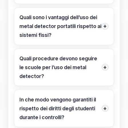
prevenire l’ingresso di armi e
I metal detector portatili vengono
aumentare la sicurezza negli istituti
utilizzati dai forze dell’ordine o
Quali sono i vantaggi dell’uso dei
scolastici italiani.
personale qualificato per controllare
+
metal detector portatili rispetto ai
studenti e visitatori, permettendo
sistemi fissi?
verifiche rapide e mirate senza
I metal detector portatili offrono
strutture fisse.
maggior flessibilità e possono essere
Quali procedure devono seguire
spostati facilmente, consentendo
+
le scuole per l’uso dei metal
controlli più frequenti e adattabili alle
detector?
diverse situazioni di emergenza.
Le scuole devono coinvolgere
personale qualificato, rispettare le
In che modo vengono garantiti il
norme sulla privacy, e comunicare
+
rispetto dei diritti degli studenti
preventivamente alle famiglie e agli
durante i controlli?
studenti le modalità di controllo,