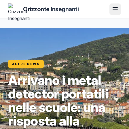
Orizzonte Insegnanti
ALTRE NEWS
Arrivano i metal
detector portatili
nelle scuole: una
risposta alla