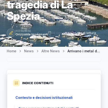
tragedia di La
Spezia
REDAZIONE
28 Gen 2026
8 min di lettura
Orizzonte Insegnanti
Home
News
Altre News
Arrivano i metal detector portatili nelle scuole: una risposta alla tragedia di La Spezia
INDICE CONTENUTI
Contesto e decisioni istituzionali