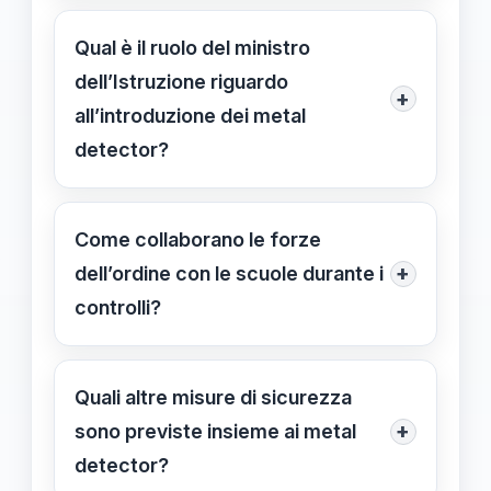
I controlli sono condotti da personale
garantendo trasparenza e rispetto.
formato, rispettando le normative
Qual è il ruolo del ministro
sulla privacy, con verifiche discrete e
dell’Istruzione riguardo
+
trasparenti, e coinvolgendo le
all’introduzione dei metal
famiglie per mantenere un clima di
detector?
fiducia.
Il ministro Giuseppe Valditara ha
sottolineato che l’obiettivo è la
Come collaborano le forze
sicurezza, non la repressione, e ha
+
dell’ordine con le scuole durante i
promosso controlli mirati e strategie
controlli?
di prevenzione e inclusione.
Le forze dell’ordine, autorizzate dai
dirigenti scolastici, eseguono controlli
Quali altre misure di sicurezza
mediante metal detector portatili,
+
sono previste insieme ai metal
garantendo interventi tempestivi e
detector?
mirati senza disturbare l’ambiente