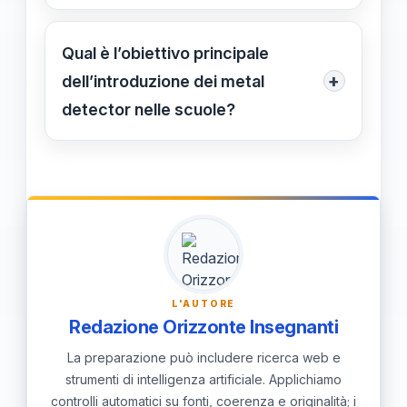
Le misure includono controlli visivi,
scolastico.
ispezioni e l’attuazione di programmi
Qual è l’obiettivo principale
di sensibilizzazione, oltre a campagne
+
dell’introduzione dei metal
educative e coinvolgimento delle
detector nelle scuole?
famiglie per promuovere la legalità.
L’obiettivo principale è creare un
ambiente scolastico più sicuro e
prevenire tragedie legate alla
presenza di armi, favorendo una
cultura della legalità tra i giovani.
L'AUTORE
Redazione Orizzonte Insegnanti
La preparazione può includere ricerca web e
strumenti di intelligenza artificiale. Applichiamo
controlli automatici su fonti, coerenza e originalità; i