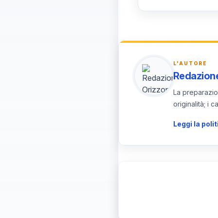
attrattività della 
Indicatori chiave:
e tasso di stabilit
tiro.
L'AUTORE
Redazione
La preparazion
originalità; i
Leggi la polit