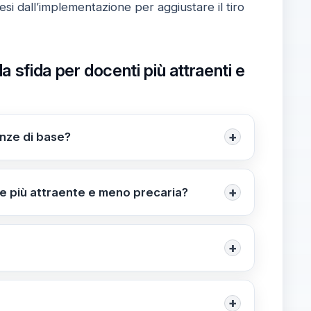
esi dall’implementazione per aggiustare il tiro
sfida per docenti più attraenti e
+
enze di base?
 Questa quota evidenzia disuguaglianze
+
e più attraente e meno precaria?
er i docenti, una riorganizzazione del tempo
ineate al PNRR e al Piano Estate per
+
e migliorare le competenze di base e
o pieno, formazione continua e politiche di
+