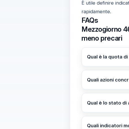
È utile definire indi
rapidamente.
FAQs
Mezzogiorno 46%
meno precari
Qual è la quota d
Nel Mezzogiorno i
educative marcate 
Quali azioni conc
Azioni chiave inclu
pieno e programmi
Qual è lo stato di 
rafforzare l'occupa
L'UE segnala la ne
l'occupabilità, co
Quali indicatori 