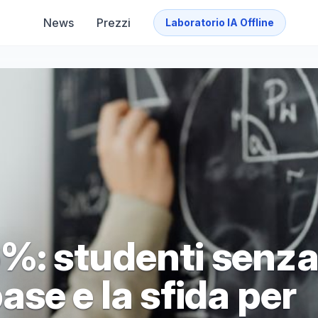
News
Prezzi
Laboratorio IA Offline
%: studenti senz
se e la sfida per