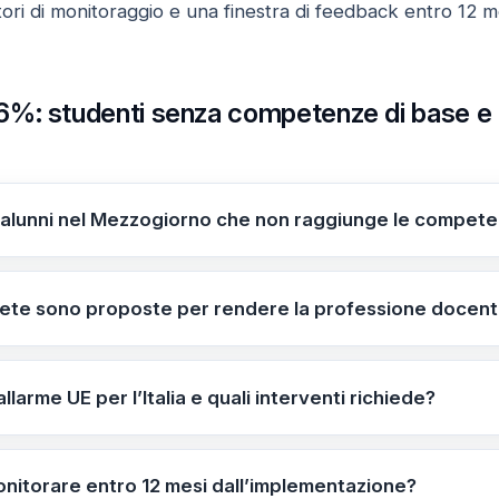
catori di monitoraggio e una finestra di feedback entro 12 m
: studenti senza competenze di base e la 
i alunni nel Mezzogiorno che non raggiunge le compet
l 46% degli alunni non raggiunge le competenze di base.
tra regioni.
rete sono proposte per rendere la professione docent
dono percorsi di carriera chiari e stabilità contrattuale p
 di formazione continua. Le misure dovrebbero essere all
allarme UE per l’Italia e quali interventi richiede?
bilità.
cessità di interventi mirati per ridurre le disuguaglianze 
n attenzione al Mezzogiorno. Propone espansione del temp
monitorare entro 12 mesi dall’implementazione?