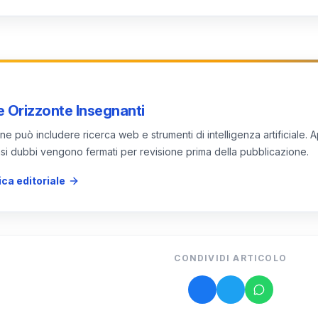
professione docente.
 quota di alunni che raggiungono le competenze di base, o
à contrattuale. Si valuta il progresso entro 12 mesi dall’
 Orizzonte Insegnanti
e può includere ricerca web e strumenti di intelligenza artificiale. A
 casi dubbi vengono fermati per revisione prima della pubblicazione.
ica editoriale
CONDIVIDI ARTICOLO