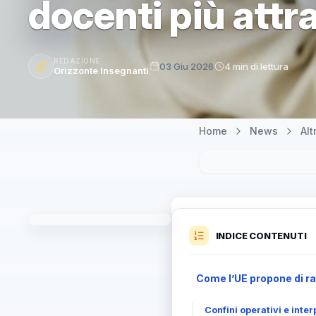
docenti più attr
REDAZIONE
03 Giu 2026
4 min di lettura
Orizzonte Insegnanti
Home
News
Al
INDICE CONTENUTI
Come l’UE propone di ra
Confini operativi e inter