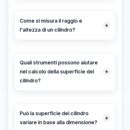
in vari settori, tra cui quello
alimentare per barattoli e bottiglie, e
Come si misura il raggio e
+
in ingegneria per strutture come
l'altezza di un cilindro?
serbatoi e tubi.
Il raggio si misura dalla parte centrale
della base circolare fino al bordo,
mentre l'altezza si misura dalla base
Quali strumenti possono aiutare
fino alla sommità del cilindro.
+
nel calcolo della superficie del
cilindro?
Per calcolare la superficie del cilindro,
è utile utilizzare un calcolatore
scientifico o software di geometria. In
Può la superficie del cilindro
+
alternativa, è possibile calcolare
variare in base alla dimensione?
manualmente con penna e carta