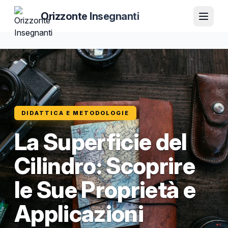
Orizzonte Insegnanti
DIDATTICA E METODOLOGIE
La Superficie del
Cilindro: Scoprire
le Sue Proprietà e
Applicazioni