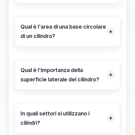
La superficie totale (S) di un cilindro
pratiche.
può essere calcolata usando la
formula
S = 2πr² + 2πrh
, dove r è il
Qual è l'area di una base circolare
+
raggio della base e h è l'altezza del
di un cilindro?
cilindro.
L'area di una base circolare di un
cilindro è calcolata con la formula
A =
πr²
, dove r rappresenta il raggio della
Qual è l'importanza della
+
base.
superficie laterale del cilindro?
La superficie laterale del cilindro è
fondamentale per diverse applicazioni
pratiche, come la progettazione di
In quali settori si utilizzano i
+
serbatoi e tubi. Essa è calcolata con
cilindri?
la formula
2πrh
.
I cilindri sono comunemente utilizzati