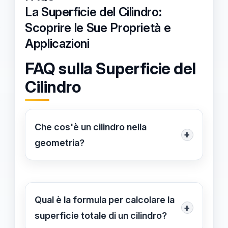
La Superficie del Cilindro:
Scoprire le Sue Proprietà e
Applicazioni
FAQ sulla Superficie del
Cilindro
Che cos'è un cilindro nella
+
geometria?
Un cilindro è un solido geometrico
che presenta due basi circolari
parallele collegate da una superficie
Qual è la formula per calcolare la
+
curva. È una forma fondamentale in
superficie totale di un cilindro?
geometria e ha numerose applicazioni