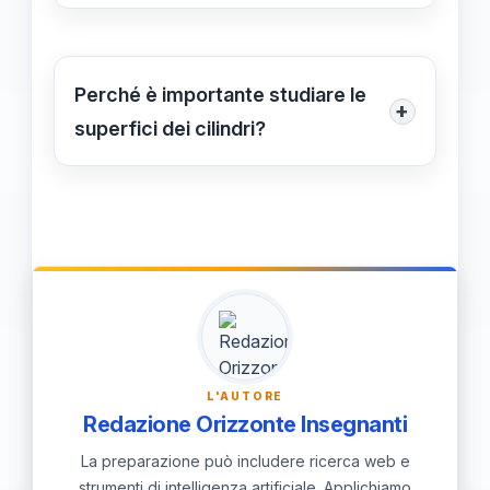
Sì, la superficie del cilindro varia in
seguendo le formule appropriate.
base a raggio e altezza. Maggiore è il
raggio o l'altezza, maggiore sarà la
Perché è importante studiare le
+
superficie totale del cilindro.
superfici dei cilindri?
Studiare le superfici dei cilindri aiuta a
comprendere vari principi matematici
e geometria. Inoltre, permette di
applicare questi concetti in situazioni
reali, migliorando le nostre abilità
analitiche.
L'AUTORE
Redazione Orizzonte Insegnanti
La preparazione può includere ricerca web e
strumenti di intelligenza artificiale. Applichiamo