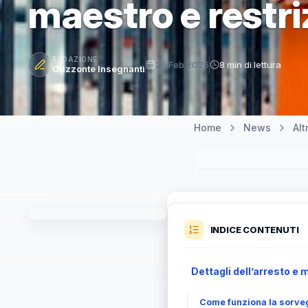
maestro e restriz
REDAZIONE
26 Feb 2026
8 min di lettura
Orizzonte Insegnanti
Home
News
Al
INDICE CONTENUTI
Dettagli dell’arresto e 
Come funziona la sorve