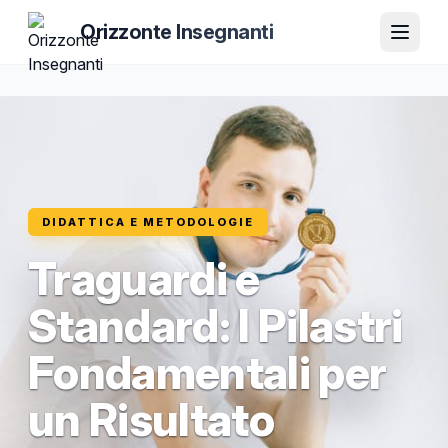
Orizzonte Insegnanti
DIDATTICA E METODOLOGIE
Traguardi e
Standard: I Pilastri
Fondamentali per
un Risultato