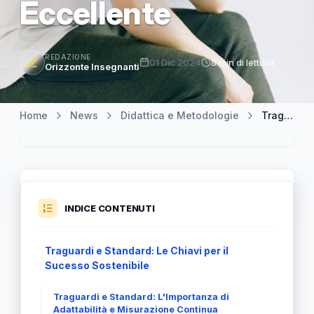
Eccellente
REDAZIONE
01 Dic 2024
8 min di lettura
Orizzonte Insegnanti
Home
News
Didattica e Metodologie
Traguardi e Standard: I Pilastri Fondamentali per un Risultato Eccellente
INDICE CONTENUTI
Traguardi e Standard: Le Chiavi per il
Sucesso Sostenibile
Traguardi e Standard: L'Importanza di
Adattabilità e Misurazione Continua