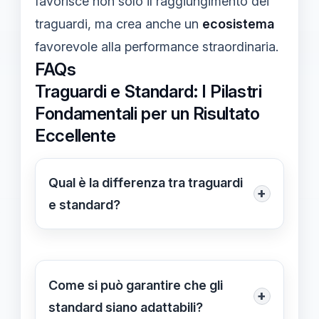
favorisce non solo il raggiungimento dei
traguardi, ma crea anche un
ecosistema
favorevole alla performance straordinaria.
FAQs
Traguardi e Standard: I Pilastri
Fondamentali per un Risultato
Eccellente
Qual è la differenza tra traguardi
+
e standard?
I traguardi rappresentano obiettivi
finali che intendiamo raggiungere,
mentre gli standard sono i criteri che
Come si può garantire che gli
+
misurano la qualità delle attività
standard siano adattabili?