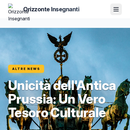
Orizzonte Insegnanti
ALTRE NEWS
Unicità dell'Antica
Prussia: Un Vero
Tesoro Culturale