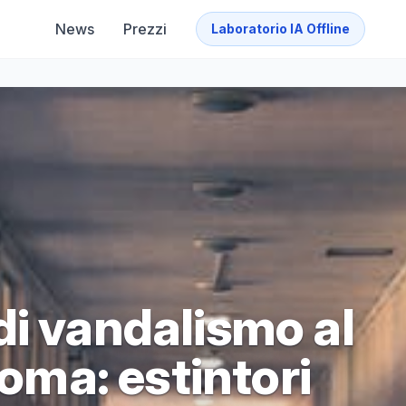
News
Prezzi
Laboratorio IA Offline
di vandalismo al
Roma: estintori