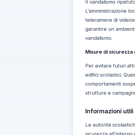
Il vandalismo ripetut
L’amministrazione loca
telecamere di videosor
garantire un ambiente
vandalismo.
Misure di sicurezza
Per evitare futuri att
edifici scolastici. Q
comportamenti sospett
strutture e campagne d
Informazioni utili
Le autorità scolastic
sicurezza all'interno 