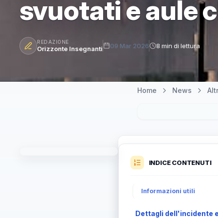
svuotati e aule 
REDAZIONE
09 Mar 2026
8 min di lettura
Orizzonte Insegnanti
Home
News
Al
INDICE CONTENUTI
Informazioni utili
Dettagli dell'incidente 