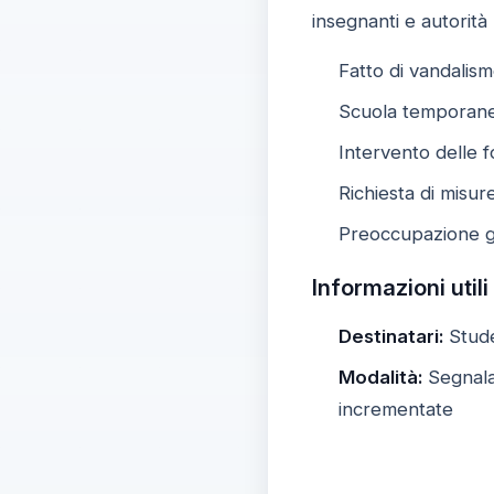
insegnanti e autorità 
Fatto di vandalismo
Scuola temporanea
Intervento delle fo
Richiesta di misu
Preoccupazione ge
Informazioni utili
Destinatari:
Studen
Modalità:
Segnalaz
incrementate