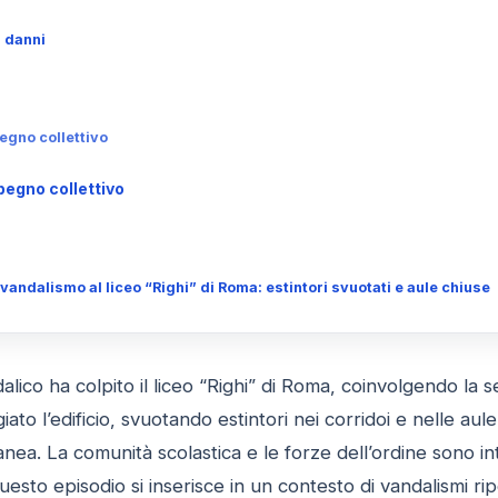
i danni
egno collettivo
pegno collettivo
andalismo al liceo “Righi” di Roma: estintori svuotati e aule chiuse
lico ha colpito il liceo “Righi” di Roma, coinvolgendo la
ato l’edificio, svuotando estintori nei corridoi e nelle aul
anea. La comunità scolastica e le forze dell’ordine sono 
Questo episodio si inserisce in un contesto di vandalismi ri