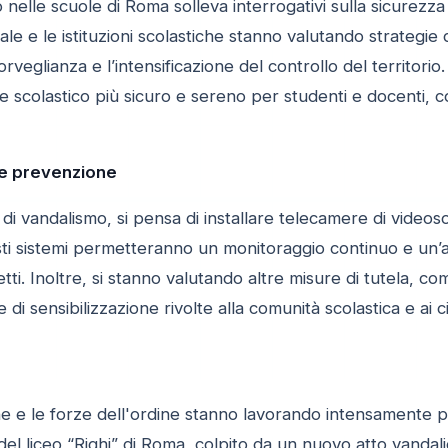
o nelle scuole di Roma solleva interrogativi sulla sicurezza
le e le istituzioni scolastiche stanno valutando strategie di t
veglianza e l’intensificazione del controllo del territorio.
 scolastico più sicuro e sereno per studenti e docenti, co
 e prevenzione
i di vandalismo, si pensa di installare telecamere di videoso
uesti sistemi permetteranno un monitoraggio continuo e un’az
i. Inoltre, si stanno valutando altre misure di tutela, com
i sensibilizzazione rivolte alla comunità scolastica e ai ci
he e le forze dell'ordine stanno lavorando intensamente p
del liceo “Righi” di Roma, colpito da un nuovo atto vandali