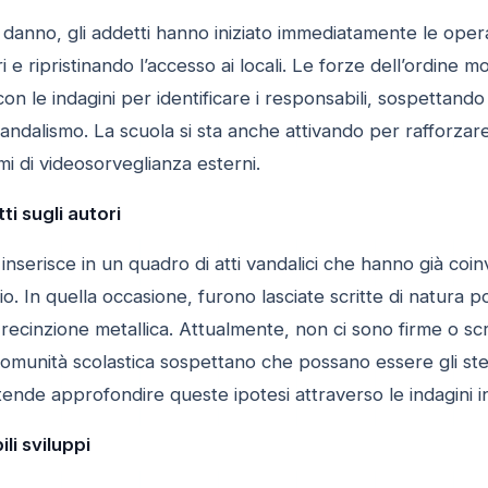
 danno, gli addetti hanno iniziato immediatamente le opera
i e ripristinando l’accesso ai locali. Le forze dell’ordine
 le indagini per identificare i responsabili, sospettando c
 vandalismo. La scuola si sta anche attivando per rafforzar
temi di videosorveglianza esterni.
i sugli autori
 inserisce in un quadro di atti vandalici che hanno già coin
io. In quella occasione, furono lasciate scritte di natura 
ecinzione metallica. Attualmente, non ci sono firme o scritt
omunità scolastica sospettano che possano essere gli stes
ntende approfondire queste ipotesi attraverso le indagini i
ili sviluppi