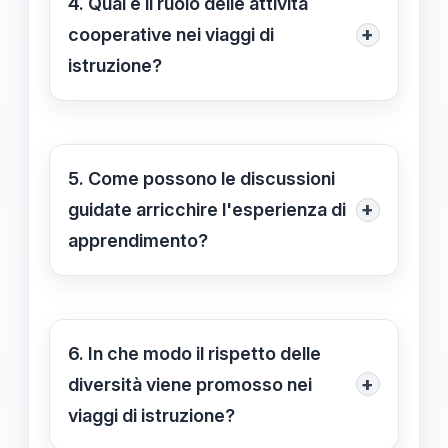
4. Qual è il ruolo delle attività
relazionali e di comunicazione,
+
cooperative nei viaggi di
costruendo un senso di comunità e
istruzione?
appartenenza.
Le attività cooperative durante i
viaggi di istruzione permettono agli
studenti di lavorare insieme per
5. Come possono le discussioni
risolvere problemi, condividere
+
guidate arricchire l'esperienza di
esperienze e apprendere l'uno
apprendimento?
dall'altro, rendendo l'apprendimento
Le discussioni guidate permettono
più efficace e significativo.
agli studenti di riflettere sulle loro
esperienze e di approfondire la
6. In che modo il rispetto delle
comprensione dei temi trattati,
+
diversità viene promosso nei
facilitando un dialogo costruttivo che
viaggi di istruzione?
incoraggia il pensiero critico.