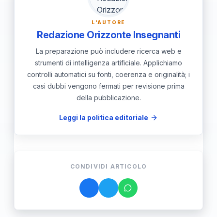
costruzione di relazioni positive,
portando a esperienze educative
L'AUTORE
meno soddisfacenti.
Redazione Orizzonte Insegnanti
La preparazione può includere ricerca web e
strumenti di intelligenza artificiale. Applichiamo
controlli automatici su fonti, coerenza e originalità; i
casi dubbi vengono fermati per revisione prima
della pubblicazione.
Leggi la politica editoriale
CONDIVIDI ARTICOLO