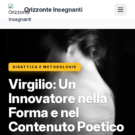
Orizzonte Insegnanti
DIDATTICA E METODOLOGIE
Virgilio: Un
Innovatore nella
Forma e nel
Contenuto Poetico