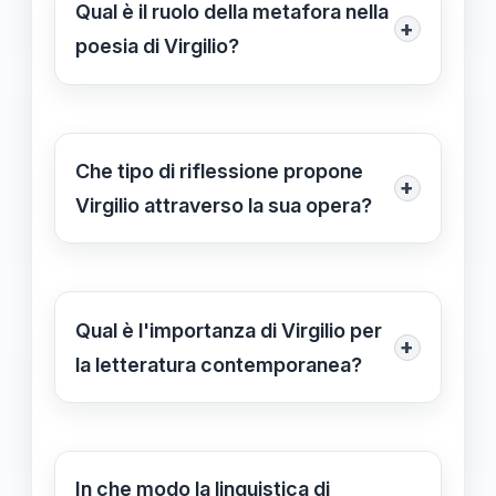
eroismo. La sua figura serve non solo
Qual è il ruolo della metafora nella
+
come protagonista, ma anche come
poesia di Virgilio?
modello di valori morali e sociali per i
La metafora in Virgilio è un potente
Romani.
strumento comunicativo che
permette di trasformare esperienze
Che tipo di riflessione propone
+
umane in concetti universali,
Virgilio attraverso la sua opera?
rendendo i suoi messaggi più
Virgilio propone una riflessione
accessibili e profondi.
profonda sulle conseguenze delle
azioni umane, ponendo interrogativi
Qual è l'importanza di Virgilio per
+
esistenziali che stimolano il lettore a
la letteratura contemporanea?
riconsiderare valori e étiche personali.
Virgilio è considerato un pioniere
della letteratura; il suo approccio
innovativo ha influenzato generazioni
In che modo la linguistica di