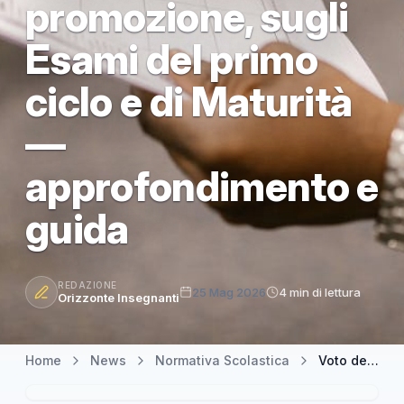
promozione, sugli
Esami del primo
ciclo e di Maturità
—
approfondimento e
guida
REDAZIONE
25 Mag 2026
4 min di lettura
Orizzonte Insegnanti
Home
News
Normativa Scolastica
Voto del comportamento: il nuovo peso della valutazione sulla promozione, sugli Esami del primo ciclo e di Maturità — approfondimento e guida