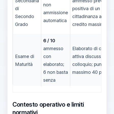
Secondaria
ammesso previa val
non
di
positiva di un elabo
ammissione
Secondo
cittadinanza attiva; 
automatica
Grado
credito massimo dis
6 / 10
ammesso
Elaborato di cittadi
Esame di
con
attiva discusso nel
Maturità
elaborato;
colloquio; punteggi
6 non basta
massimo 40 punti di
senza
Contesto operativo e limiti
normativi