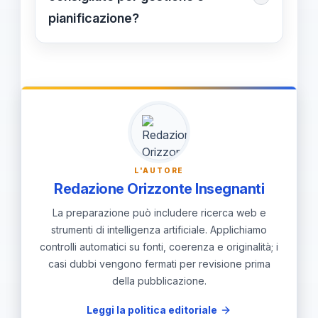
ammesso previa valutazione positiva
pianificazione?
di un elaborato di cittadinanza attiva;
Documentare subito i comportamenti
9/10 credito massimo disponibile. Per
rilevanti con data e contesto;
la Maturità, 6/10 ammesso con
comunicare con famiglia e studente
elaborato; 6 senza elaborato non
le conseguenze; predisporre
basta; l’elaborato è discusso nel
l'elaborato di cittadinanza attiva se
colloquio; credito massimo 40.
richiesto, definendo temi e scadenze;
L'AUTORE
organizzare verifiche delle
Redazione Orizzonte Insegnanti
competenze con rubriche chiare e
La preparazione può includere ricerca web e
riferimenti al regolamento.
strumenti di intelligenza artificiale. Applichiamo
controlli automatici su fonti, coerenza e originalità; i
casi dubbi vengono fermati per revisione prima
della pubblicazione.
Leggi la politica editoriale