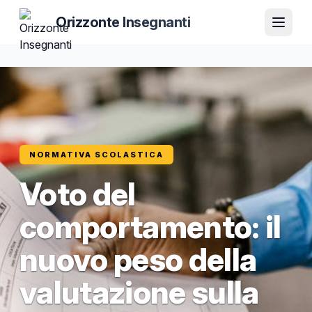
Orizzonte Insegnanti
NORMATIVA SCOLASTICA
Voto del
comportamento: il
nuovo peso della
valutazione sulla