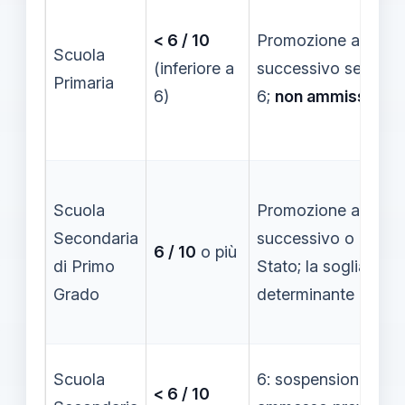
< 6 / 10
Promozione all’ann
Scuola
(inferiore a
successivo se cond
Primaria
6)
6;
non ammissione
Scuola
Promozione all’ann
Secondaria
successivo o Esame
6 / 10
o più
di Primo
Stato; la soglia è
Grado
determinante
Scuola
6: sospensione del g
< 6 / 10