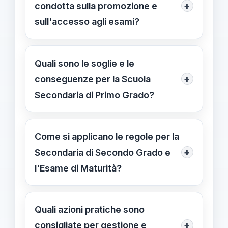
+
condotta sulla promozione e
sull'accesso agli esami?
Il voto di condotta influisce sul
credito scolastico e sull'accesso agli
Quali sono le soglie e le
Esami secondo l'ordine di scuola. In
+
conseguenze per la Scuola
Primaria la promozione avviene con
Secondaria di Primo Grado?
condotta ≥6; <6 comporta non
La soglia è 6/10: superandola si
ammissione.
ottiene promozione o accesso
Come si applicano le regole per la
all’Esame di Stato in base alla
+
Secondaria di Secondo Grado e
valutazione complessiva; l’elaborato
l'Esame di Maturità?
non è richiesto in questa fascia.
Per la Secondaria di Secondo Grado,
<6/10 non ammissione automatica; 6
Quali azioni pratiche sono
porta a sospensione del giudizio,
+
consigliate per gestione e