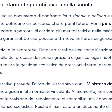
retamente per chi lavora nella scuola
o sia un documento di
confronto istituzionale e politico
e 
te delineano un percorso chiaro per il futuro. Per il
pers
ccedere a percorsi di carriera più meritocratici e nella maggi
ma garantirebbe una posizione di rilievo nell'area dirigenzi
tici
e le segreterie, l'impatto sarebbe una semplificazione 
lla dei processi decisionali grazie a organi collegiali rido
tutelare la gestione scolastica da pressioni dirette, gar
e.
rativo prevede l'avvio delle trattative con il
Ministero de
nee guida in atti normativi vincolanti. Al momento, non son
per la revisione del regolamento di contabilità, ma il doc
rnance scolastica. Poiché il manifesto è un documento di 