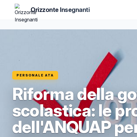
Orizzonte Insegnanti
PERSONALE ATA
Riforma della g
scolastica: le p
dell'ANQUAP per 