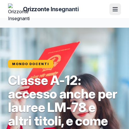
Orizzonte Insegnanti
MONDO DOCENTI
Classe A-12:
accesso anche per
lauree LM-78 e
altri titoli, e come