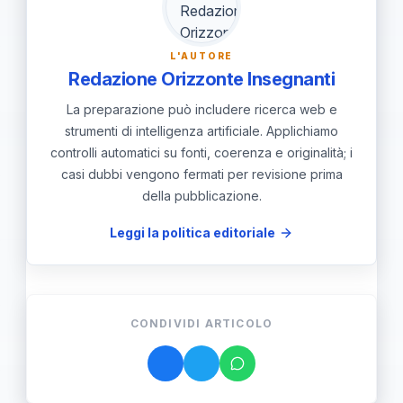
proposte di integrazione e, se utile,
iscriviti al Master Mnemosine per
L'AUTORE
aggiornare piano di studi e migliorare
Redazione Orizzonte Insegnanti
GPS e concorsi.
La preparazione può includere ricerca web e
strumenti di intelligenza artificiale. Applichiamo
controlli automatici su fonti, coerenza e originalità; i
casi dubbi vengono fermati per revisione prima
della pubblicazione.
Leggi la politica editoriale
CONDIVIDI ARTICOLO