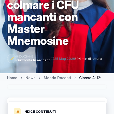
colmare i CFU
mancanti con
Master
Mnemosine
REDAZIONE
25 Mag 2026
4 min di lettura
Orizzonte Insegnanti
Home
News
Mondo Docenti
Classe A-12: accesso anche per lauree LM-78 e altri titoli, e come colmare i CFU mancanti con Master Mnemosine
INDICE CONTENUTI