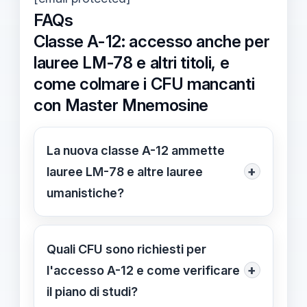
FAQs
Classe A-12: accesso anche per
lauree LM-78 e altri titoli, e
come colmare i CFU mancanti
con Master Mnemosine
La nuova classe A-12 ammette
+
lauree LM-78 e altre lauree
umanistiche?
Sì, la classe A-12 è aperta anche a
LM-78 e altre lauree umanistiche,
Quali CFU sono richiesti per
purché si raggiungano 84 CFU
+
l'accesso A-12 e come verificare
distribuiti nei blocchi L-FIL-LET, L-
il piano di studi?