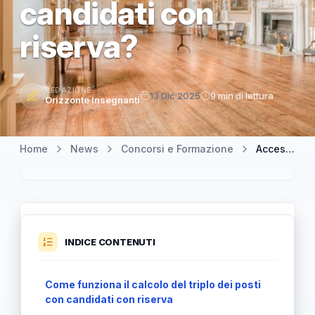
candidati con
riserva?
REDAZIONE
13 Dic 2025
9 min di lettura
Orizzonte Insegnanti
Home
News
Concorsi e Formazione
Accesso alla prova orale del concorso: il calcolo del triplo dei posti include i candidati con riserva?
INDICE CONTENUTI
Come funziona il calcolo del triplo dei posti
con candidati con riserva