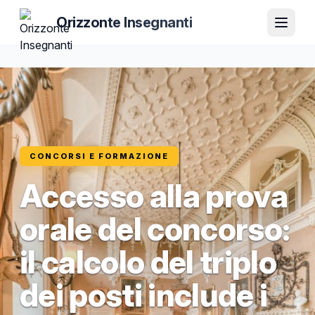
Orizzonte Insegnanti
CONCORSI E FORMAZIONE
Accesso alla prova
orale del concorso:
il calcolo del triplo
dei posti include i