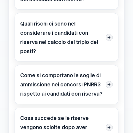
pubblicazione delle soglie di
Se le soglie vengono pubblicate
ammissione.
prima dello scioglimento delle riserve,
Quali rischi ci sono nel
i candidati con riserva vengono
considerare i candidati con
+
inclusi nel calcolo del triplo dei posti;
riserva nel calcolo del triplo dei
una pubblicazione successiva può
posti?
richiedere ricalcoli o esclusioni.
Il rischio principale è la sovrastima dei
candidati ammessi, poiché alcuni con
Come si comportano le soglie di
riserva potrebbero non soddisfare i
+
ammissione nei concorsi PNRR3
requisiti definitivi al momento della
rispetto ai candidati con riserva?
prova orale.
In PNRR3, le soglie di ammissione
devono essere chiaramente
Cosa succede se le riserve
comunicate, e l'inclusione dei
+
vengono sciolte dopo aver