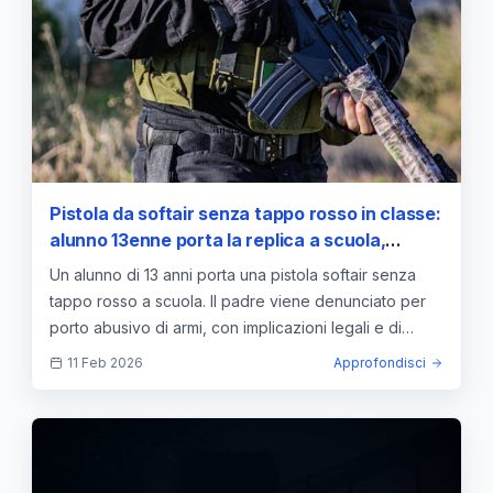
Pistola da softair senza tappo rosso in classe:
alunno 13enne porta la replica a scuola,
denunciato il padre per porto abusivo di armi
Un alunno di 13 anni porta una pistola softair senza
— approfondimento e guida
tappo rosso a scuola. Il padre viene denunciato per
porto abusivo di armi, con implicazioni legali e di
sicurezza.
11 Feb 2026
Approfondisci