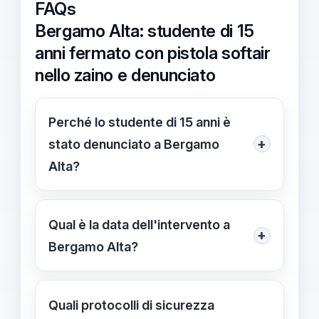
FAQs
Bergamo Alta: studente di 15
anni fermato con pistola softair
nello zaino e denunciato
Perché lo studente di 15 anni è
+
stato denunciato a Bergamo
Alta?
Denuncia per violazione delle norme
sulle armi: è stata sequestrata una
Qual è la data dell'intervento a
+
pistola softair senza tappo rosso nello
Bergamo Alta?
zaino; intervento regolare e nessuna
Informazione non disponibile al
criticità segnalata.
gg/mm/aaaa
Quali protocolli di sicurezza