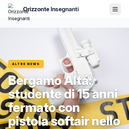
Orizzonte Insegnanti
ALTRE NEWS
Bergamo Alta:
studente di 15 anni
fermato con
pistola softair nello