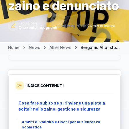
zaino e denunciato
REDAZIONE
08 Mag 2026
4 min di lettura
Orizzonte Insegnanti
Home
News
Altre News
Bergamo Alta: studente di 15 anni fermato con pistola softair nello zaino e denunciato
INDICE CONTENUTI
Cosa fare subito se si rinviene una pistola
softair nello zaino: gestione e sicurezza
Ambiti di validità e rischi per la sicurezza
scolastica