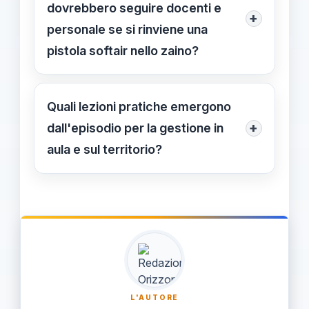
dovrebbero seguire docenti e
+
personale se si rinviene una
pistola softair nello zaino?
Segnalare immediatamente al
dirigente o responsabile di plesso e
Quali lezioni pratiche emergono
attivare i contatti con le forze
+
dall'episodio per la gestione in
dell'ordine; isolare e conservare
aula e sul territorio?
l'oggetto in luogo designato e
La gestione richiede equilibrio tra
documentare l'episodio, informando i
sicurezza e attività didattica: evitare
genitori.
panico, mantenere l'ordine e
comunicare chiaramente con genitori
e direzione, aggiornando eventuali
protocolli di sicurezza.
L'AUTORE