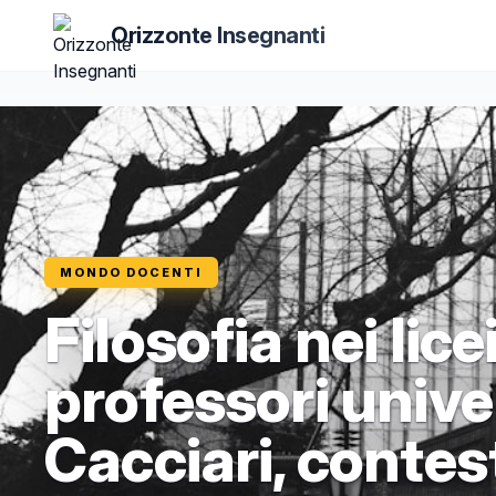
Orizzonte Insegnanti
MONDO DOCENTI
Filosofia nei lice
professori univer
Cacciari, contes