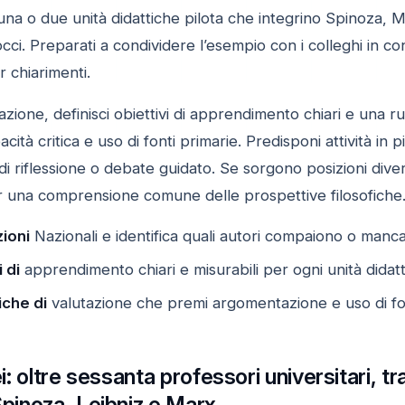
na o due unità didattiche pilota che integrino Spinoza
occi. Preparati a condividere l’esempio con i colleghi in co
r chiarimenti.
ione, definisci obiettivi di apprendimento chiari e una r
ità critica e uso di fonti primarie. Predisponi attività in
i riflessione o debate guidato. Se sorgono posizioni dive
er una comprensione comune delle prospettive filosofiche
zioni
Nazionali e identifica quali autori compaiono o manc
 di
apprendimento chiari e misurabili per ogni unità didatt
iche di
valutazione che premi argomentazione e uso di fon
cei: oltre sessanta professori universitari, 
 Spinoza, Leibniz e Marx