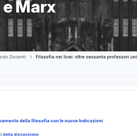
z e Marx
ndo Docenti
mento della filosofia con le nuove Indicazioni
ti della discussione