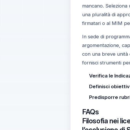
mancano. Seleziona u
una pluralità di appr
firmatari o al MIM pe
In sede di programmaz
argomentazione, capac
con una breve unità d
fornisci strumenti p
Verifica le Indica
Definisci obiettivi
Predisporre rubr
FAQs
Filosofia nei li
l’esclusione di