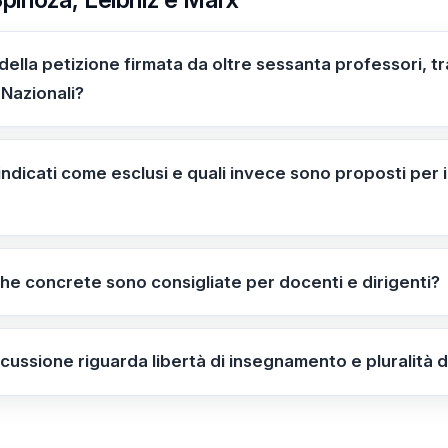
 della petizione firmata da oltre sessanta professori, t
 Nazionali?
sta l’esclusione di Spinoza, Leibniz e Marx e richiama una 
 considerare libertà di insegnamento e confronto tra corren
indicati come esclusi e quali invece sono proposti per 
disponibile al gg/mm/aaaa.
ti: Spinoza; Leibniz; Karl Marx. Autori proposti per il con
iche concrete sono consigliate per docenti e dirigenti?
azioni Nazionali e individuare autori presenti o mancanti; s
 Marx, Hobbes, Locke e Rousseau; condividere l’esempio i
scussione riguarda libertà di insegnamento e pluralità d
enzia libertà di insegnamento e pluralità delle prospettiv
iesto un confronto pubblico. Data pubblicazione: Inform