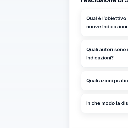
Qual è l’obiettivo
nuove Indicazioni
La petizione conte
curricolo; invita a
Quali autori sono 
Informazione non 
Indicazioni?
Autori esclusi cita
Quali azioni prat
Verificare le Indic
integrino Spinoza,
In che modo la di
firmatari o al MIM.
La discussione evid
senatrice PD ha ch