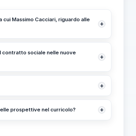
ra cui Massimo Cacciari, riguardo alle
+
più ampia pluralità di prospettive nel
ti filosofiche. Data pubblicazione:
il contratto sociale nelle nuove
+
tratto sociale: Hobbes; Locke; Rousseau.
+
elezionare unità didattiche pilota che
n consiglio di classe e chiedere feedback ai
+
elle prospettive nel curricolo?
e nel curricolo. Contesto politico: una
azione non disponibile al gg/mm/aaaa.