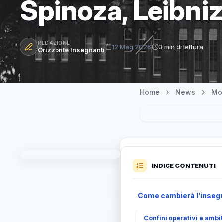
Spinoza, Leibni
REDAZIONE
12 Mag 2026
3 min di lettura
Orizzonte Insegnanti
Home
News
Mo
INDICE CONTENUTI
Come cambierà l’insegna
Confini operativi e ambi