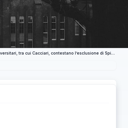
Filosofia nei licei: oltre sessanta professori universitari, tra cui Cacciari, contestano l’esclusione di Spinoza, Leibniz e Marx