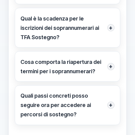
È in fase di valutazione e destinato ai
docenti esclusi per motivi temporali,
Qual è la scadenza per le
tecnici o burocratici legati
+
iscrizioni dei soprannumerari ai
all’iscrizione ai percorsi esteri; al
TFA Sostegno?
momento non esiste un quadro
Le nuove iscrizioni restano aperte
attuativo definito.
fino al 15/05/2026 alle 15:00; si
Cosa comporta la riapertura dei
+
consiglia di consultare i bandi di
termini per i soprannumerari?
ciascun ateneo e di preparare la
Si tratta di una misura concreta
documentazione necessaria.
prevista per i soprannumerari;
Quali passi concreti posso
l’attenzione è rivolta ai bandi degli
+
seguire ora per accedere ai
atenei interessati e alle eventuali
percorsi di sostegno?
richieste di integrazione, poiché i
Per il terzo ciclo INDIRE, verifica i
dettagli operativi saranno definiti da