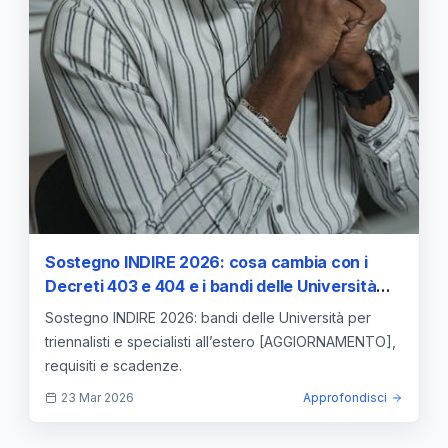
Sostegno INDIRE 2026: cosa cambia con i
Decreti 403 e 404 e i bandi delle Università
per triennalisti e specializzati all’estero
Sostegno INDIRE 2026: bandi delle Università per
triennalisti e specialisti all’estero [AGGIORNAMENTO],
requisiti e scadenze.
23 Mar 2026
Approfondisci