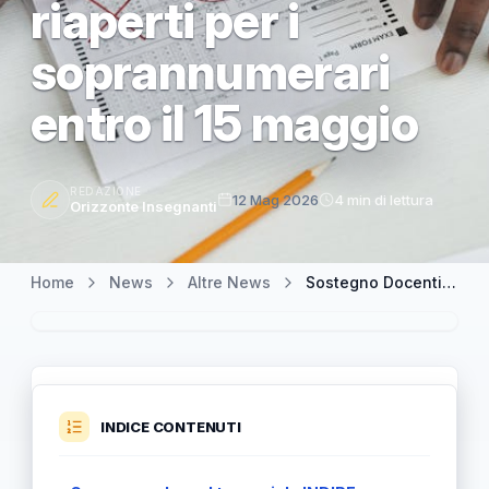
riaperti per i
soprannumerari
entro il 15 maggio
REDAZIONE
12 Mag 2026
4 min di lettura
Orizzonte Insegnanti
Home
News
Altre News
Sostegno Docenti: INDIRE valuta un terzo ciclo per gli esclusi e termini riaperti per i soprannumerari entro il 15 maggio
INDICE CONTENUTI