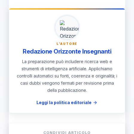
requisiti, prepara eventuali documenti
atti ministeriali.
che dimostrino la tua situazione e
resta in contatto con l’ufficio di
riferimento per aggiornamenti; per i
soprannumerari, effettua l’iscrizione
L'AUTORE
online entro il 15/05/2026 15:00,
Redazione Orizzonte Insegnanti
verifica i requisiti dei corsi e monitora
La preparazione può includere ricerca web e
le richieste di integrazione.
strumenti di intelligenza artificiale. Applichiamo
controlli automatici su fonti, coerenza e originalità; i
casi dubbi vengono fermati per revisione prima
della pubblicazione.
Leggi la politica editoriale
CONDIVIDI ARTICOLO