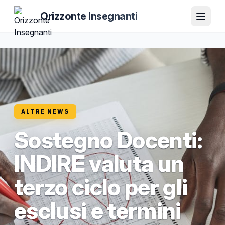
Orizzonte Insegnanti
ALTRE NEWS
Sostegno Docenti:
INDIRE valuta un
terzo ciclo per gli
esclusi e termini