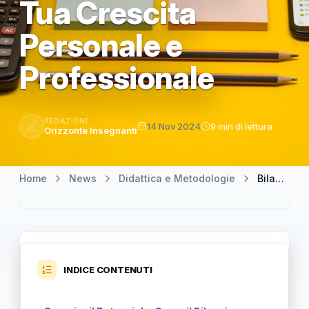
Tua Crescita
Personale e
Professionale
REDAZIONE
14 Nov 2024
9 min di lettura
Orizzonte Insegnanti
Home
News
Didattica e Metodologie
Bilancio delle Competenze: Un Approccio Distintivo per la Tua Crescita Personale e Professionale
INDICE CONTENUTI