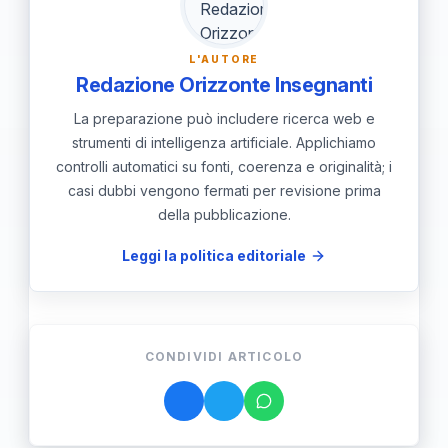
percepisce come un attacco alla
"avvocati difensori". È necessario
propria immagine grandiosa.
includere nell'educazione un vero
L'AUTORE
Redazione Orizzonte Insegnanti
allenamento alla frustrazione,
stabilendo limiti chiari che fungano da
La preparazione può includere ricerca web e
strumenti di intelligenza artificiale. Applichiamo
bussola per la crescita del figlio.
controlli automatici su fonti, coerenza e originalità; i
casi dubbi vengono fermati per revisione prima
della pubblicazione.
Leggi la politica editoriale
CONDIVIDI ARTICOLO