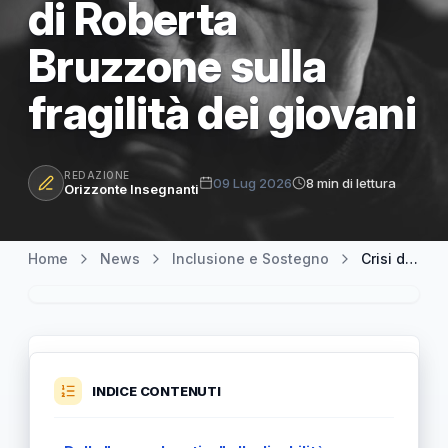
di Roberta
Bruzzone sulla
fragilità dei giovani
REDAZIONE
09 Lug 2026
8 min di lettura
Orizzonte Insegnanti
Home
News
Inclusione e Sostegno
Crisi del ruolo genitoriale e violenza scolastica: l'analisi di Roberta Bruzzone sulla fragilità dei giovani
INDICE CONTENUTI