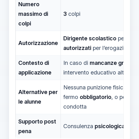
Numero
massimo di
3
colpi
colpi
Dirigente scolastico
per l’ap
Autorizzazione
autorizzati
per l’erogazione
Contesto di
In caso di
mancanze graviss
applicazione
intervento educativo alternativ
Nessuna punizione fisica; poss
Alternative per
fermo
obbligatorio
, o penaliz
le alunne
condotta
Supporto post
Consulenza
psicologica
e mon
pena