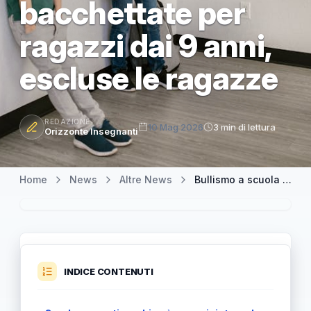
bacchettate per
ragazzi dai 9 anni,
escluse le ragazze
REDAZIONE
10 Mag 2026
3 min di lettura
Orizzonte Insegnanti
Home
News
Altre News
Bullismo a scuola in Singapore: punizioni corporali fino a tre bacchettate per ragazzi dai 9 anni, escluse le ragazze
INDICE CONTENUTI