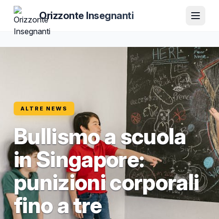
Orizzonte Insegnanti
ALTRE NEWS
Bullismo a scuola
in Singapore:
punizioni corporali
fino a tre