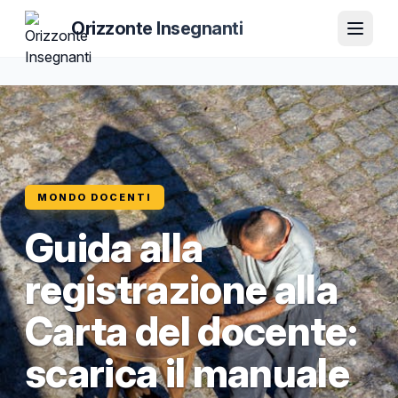
Orizzonte Insegnanti
MONDO DOCENTI
Guida alla
registrazione alla
Carta del docente:
scarica il manuale