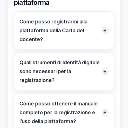
piattaforma
Come posso registrarmi alla
+
piattaforma della Carta del
docente?
Per registrarti, clicca su "Registrati o
Accedi" sulla homepage e inserisci i
Quali strumenti di identità digitale
tuoi dati personali. Autenticati tramite
+
sono necessari per la
SPID o CIE e completa i passaggi
registrazione?
richiesti. Scarica il manuale per
È necessario possedere uno SPID di
dettagli.
livello 2 o superiore o una CIE (Carta
Come posso ottenere il manuale
di Identità Elettronica) per garantire
+
completo per la registrazione e
sicurezza e validità dell'accesso.
l’uso della piattaforma?
Scarica il manuale per istruzioni