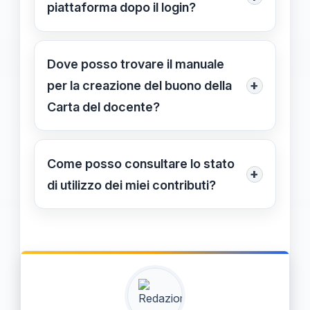
per creare e stampare il buono,
piattaforma dopo il login?
selezionando l’importo e le preferenze
Dopo il login, l’accesso rimane attivo
di utilizzo.
per 30 minuti, periodo entro il quale
Dove posso trovare il manuale
puoi completare le operazioni senza
+
per la creazione del buono della
dover riconnetterti.
Carta del docente?
Puoi scaricare il manuale ufficiale in
formato PDF dalla piattaforma o dal
Come posso consultare lo stato
+
sito dedicato, per seguire passo per
di utilizzo dei miei contributi?
passo la procedura di creazione del
Una volta effettuato l’accesso, puoi
buono.
visualizzare il saldo e lo storico delle
transazioni nella sezione dedicata ai
tuoi servizi digitali sulla piattaforma.