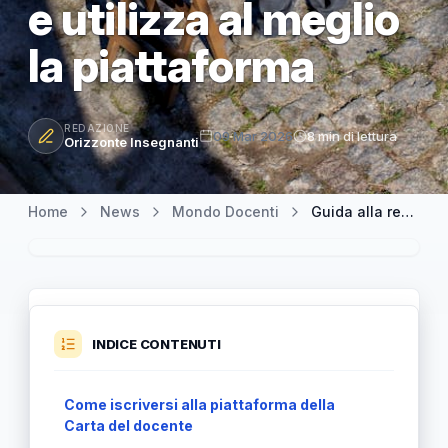
e utilizza al meglio
la piattaforma
REDAZIONE
09 Mar 2026
8 min di lettura
Orizzonte Insegnanti
Home
News
Mondo Docenti
Guida alla registrazione alla Carta del docente: scarica il manuale e utilizza al meglio la piattaforma
INDICE CONTENUTI
Come iscriversi alla piattaforma della
Carta del docente