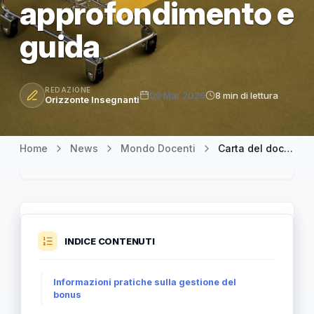
approfondimento e
guida
REDAZIONE
09 Mar 2026
8 min di lettura
Orizzonte Insegnanti
Home
News
Mondo Docenti
Carta del docente: come spendere il buono – SCARICA il manuale — approfondimento e guida
INDICE CONTENUTI
Informazioni pratiche sulla gestione del
bonus