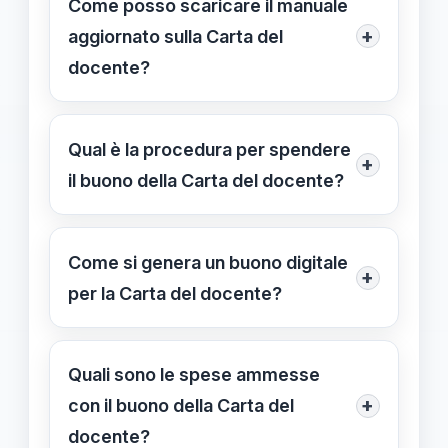
Come posso scaricare il manuale
+
aggiornato sulla Carta del
docente?
Puoi scaricare il manuale completo
tramite il link
Scarica qui il manuale
Qual è la procedura per spendere
+
completo
. È disponibile in formato
il buono della Carta del docente?
PDF e fornisce tutte le istruzioni
È necessario generare un buono
pratiche sulla gestione del bonus.
digitale tramite la piattaforma,
Come si genera un buono digitale
+
specificare l’importo e il servizio o
per la Carta del docente?
prodotto desiderato, quindi
Accedi alla piattaforma ufficiale con
presentare il codice presso i negozi
le tue credenziali, scegli l’importo
Quali sono le spese ammesse
fisici o online che accettano il
desiderato e segui le istruzioni per
+
con il buono della Carta del
sistema.
generare il codice univoco, che potrai
docente?