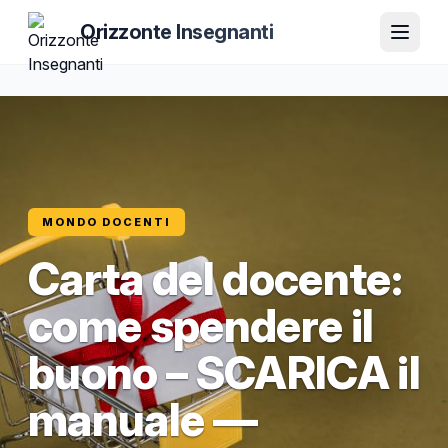
Orizzonte Insegnanti
MONDO DOCENTI
Carta del docente:
come spendere il
buono – SCARICA il
manuale —