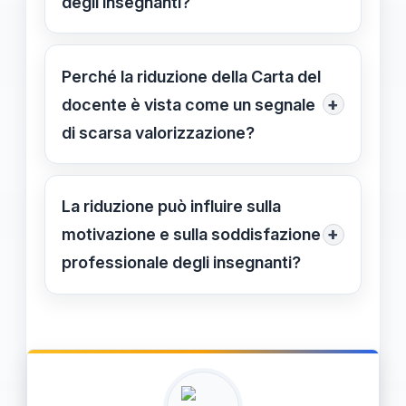
degli insegnanti?
insegnanti.
Può determinare una riduzione degli
investimenti in aggiornamenti e
Perché la riduzione della Carta del
metodologie innovative, influendo
+
docente è vista come un segnale
negativamente sulla qualità
di scarsa valorizzazione?
dell'insegnamento.
Perché rappresenta una diminuzione
di risorse e riconoscimenti economici,
La riduzione può influire sulla
rafforzando la percezione di poca
+
motivazione e sulla soddisfazione
attenzione al ruolo degli insegnanti.
professionale degli insegnanti?
Sì, una minore disponibilità di risorse
può diminuire la motivazione e il
senso di valorizzazione del lavoro
degli insegnanti.