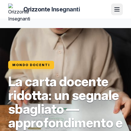
Orizzonte Insegnanti
MONDO DOCENTI
La carta docente
ridotta: un segnale
sbagliato —
approfondimento e