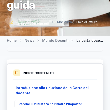
guida
REDAZIONE
09 Mar 2026
7 min di lettura
Orizzonte Insegnanti
Home
News
Mondo Docenti
La carta docente ridotta: un segnale sbagliato — approfondimento e guida
INDICE CONTENUTI
Introduzione alla riduzione della Carta del
docente
Perché il Ministero ha ridotto l'importo?