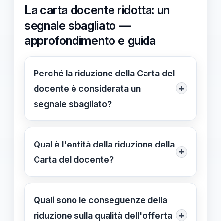
La carta docente ridotta: un
segnale sbagliato —
approfondimento e guida
Perché la riduzione della Carta del
+
docente è considerata un
segnale sbagliato?
La riduzione invia un messaggio di
scarso riconoscimento verso gli
Qual è l'entità della riduzione della
+
insegnanti e rischia di compromettere
Carta del docente?
la qualità dell'educazione e la
L'importo annuo della Carta del
motivazione del corpo docente.
docente è stato ridotto da 500 euro a
Quali sono le conseguenze della
circa 383 euro, a partire dal 2024.
+
riduzione sulla qualità dell'offerta