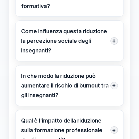
formativa?
Può portare a una diminuzione di
investimenti in materiali didattici e
Come influenza questa riduzione
formazione, compromettendo la
+
la percezione sociale degli
qualità dell'insegnamento e la
insegnanti?
crescita professionale degli
Il messaggio implica un minor
insegnanti.
riconoscimento e può aumentare la
In che modo la riduzione può
percezione di insoddisfazione e
+
aumentare il rischio di burnout tra
scarso rispetto verso il ruolo degli
gli insegnanti?
insegnanti.
La diminuzione delle risorse può
generare frustrazione e
Qual è l'impatto della riduzione
insoddisfazione, aumentando lo
+
sulla formazione professionale
stress e il rischio di burnout tra gli