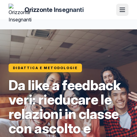
Orizzonte Insegnanti
DIDATTICA E METODOLOGIE
Da like a feedback
veri: rieducare le
relazioni in classe
con ascolto e