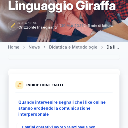
Linguaggio Giraffa
REDAZIONE
30 Mar 2026
5 min di lettura
Orizzonte Insegnanti
Home
News
Didattica e Metodologie
Da like a feedback veri: rieducare le relazioni in classe con ascolto e Linguaggio Giraffa
INDICE CONTENUTI
Quando intervenire segnali che i like online
stanno erodendo la comunicazione
interpersonale
Confini operativi lavoro relazionale non