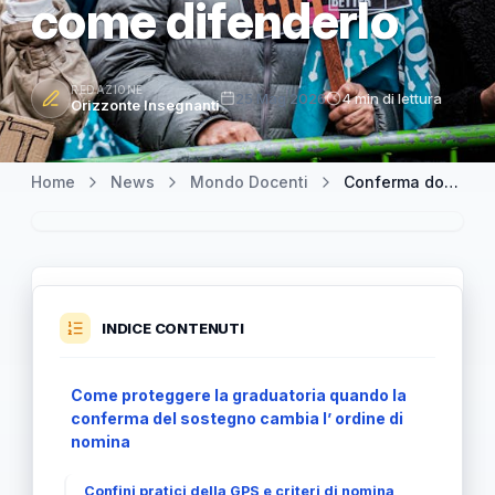
come difenderlo
REDAZIONE
25 Mag 2026
4 min di lettura
Orizzonte Insegnanti
Home
News
Mondo Docenti
Conferma docente sostegno e diritto di graduatoria: cosa cambia e come difenderlo
INDICE CONTENUTI
Come proteggere la graduatoria quando la
conferma del sostegno cambia l’ ordine di
nomina
Confini pratici della GPS e criteri di nomina