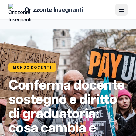
Orizzonte Insegnanti
MONDO DOCENTI
Conferma docente
sostegno e diritto
di graduatoria:
cosa cambia e