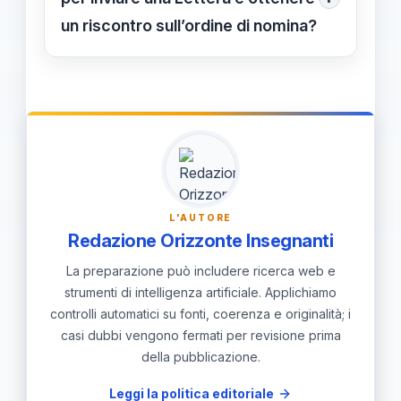
dell’ufficio.
graduatoria. Se presenti abilitazioni
un riscontro sull’ordine di nomina?
estere (ADMM), includi certificazioni
Invia entro i termini stabiliti dall’ufficio
riconosciute.
scolastico tramite canale ufficiale
(raccomandata o PEC) e conserva la
ricevuta. Segui l’esito e richiedi
conferme entro brevi termini.
L'AUTORE
Redazione Orizzonte Insegnanti
La preparazione può includere ricerca web e
strumenti di intelligenza artificiale. Applichiamo
controlli automatici su fonti, coerenza e originalità; i
casi dubbi vengono fermati per revisione prima
della pubblicazione.
Leggi la politica editoriale