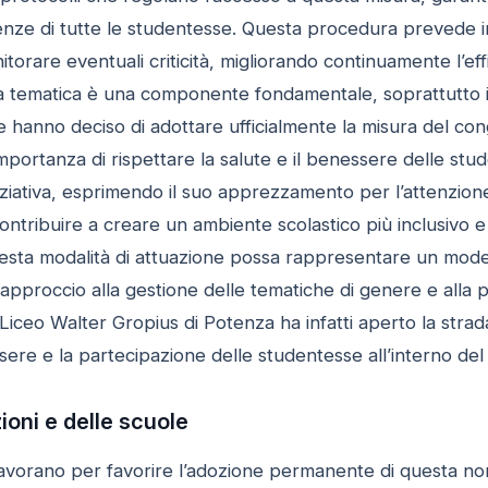
enze di tutte le studentesse. Questa procedura prevede in
torare eventuali criticità, migliorando continuamente l’eff
lla tematica è una componente fondamentale, soprattutto i
e hanno deciso di adottare ufficialmente la misura del c
mportanza di rispettare la salute e il benessere delle stu
ziativa, esprimendo il suo apprezzamento per l’attenzione d
ontribuire a creare un ambiente scolastico più inclusivo e 
ta modalità di attuazione possa rappresentare un modello 
pproccio alla gestione delle tematiche di genere e alla p
iceo Walter Gropius di Potenza ha infatti aperto la strada
ssere e la partecipazione delle studentesse all’interno del
zioni e delle scuole
lavorano per favorire l’adozione permanente di questa no