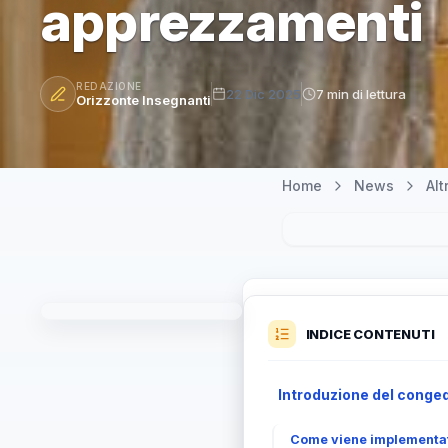
apprezzamenti
REDAZIONE
22 Dic 2025
7 min di lettura
Orizzonte Insegnanti
Home
News
Al
INDICE CONTENUTI
Introduzione del conged
Come viene implementa