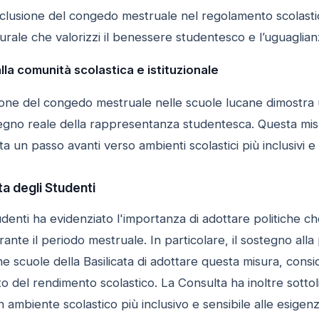
l’inclusione del congedo mestruale nel regolamento scolast
rale che valorizzi il benessere studentesco e l’uguaglian
lla comunità scolastica e istituzionale
ione del congedo mestruale nelle scuole lucane dimostra u
egno reale della rappresentanza studentesca. Questa misu
a un passo avanti verso ambienti scolastici più inclusivi e 
lta degli Studenti
denti ha evidenziato l'importanza di adottare politiche che
ante il periodo mestruale. In particolare, il sostegno al
ne scuole della Basilicata di adottare questa misura, consid
o del rendimento scolastico. La Consulta ha inoltre sottol
 ambiente scolastico più inclusivo e sensibile alle esigen