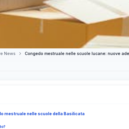
tre News
Congedo mestruale nelle scuole lucane: nuove ade
o mestruale nelle scuole della Basilicata
to?