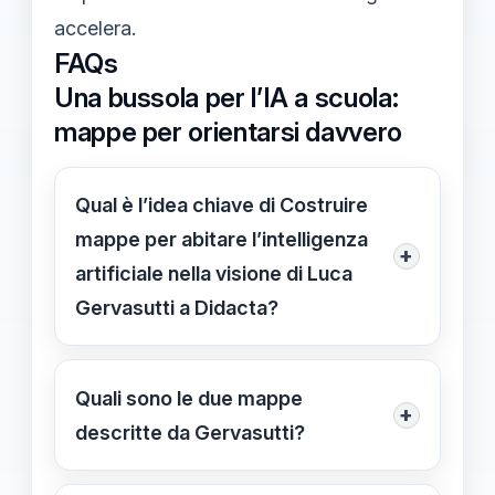
accelera.
FAQs
Una bussola per l’IA a scuola:
mappe per orientarsi davvero
Qual è l’idea chiave di Costruire
mappe per abitare l’intelligenza
+
artificiale nella visione di Luca
Gervasutti a Didacta?
Luca Gervasutti propone due mappe
operative per abitare l’IA: l’arcipelago
Quali sono le due mappe
+
del digitale che descrive il contesto
descritte da Gervasutti?
come insieme di isole interconnesse,
La prima mappa è l’arcipelago del
e la metropolitana dell’apprendimento