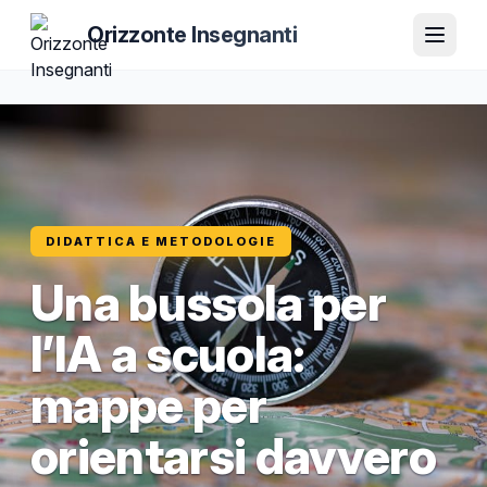
Orizzonte Insegnanti
DIDATTICA E METODOLOGIE
Una bussola per
l’IA a scuola:
mappe per
orientarsi davvero