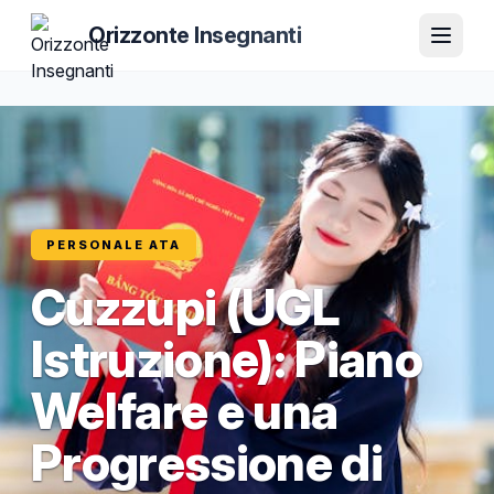
Orizzonte Insegnanti
PERSONALE ATA
Cuzzupi (UGL
Istruzione): Piano
Welfare e una
Progressione di