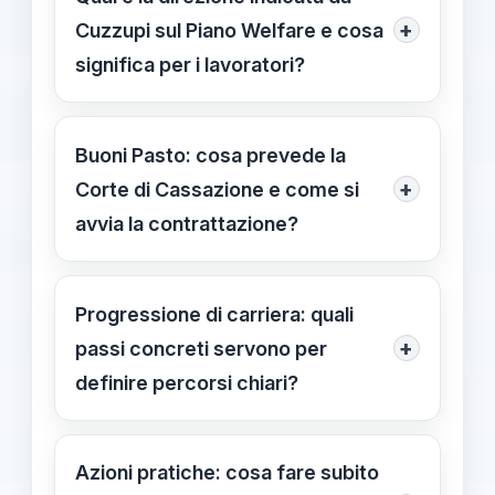
+
Cuzzupi sul Piano Welfare e cosa
significa per i lavoratori?
La direzione è quella di rafforzare il
welfare e sostenere il potere
Buoni Pasto: cosa prevede la
d’acquisto. Il Piano Welfare include
+
Corte di Cassazione e come si
un Piano Casa per i lavoratori fuori
avvia la contrattazione?
sede e richiede contrattazione per
La Cassazione precisa che i buoni
l’implementazione. È indispensabile
pasto non sono automatici e
Progressione di carriera: quali
aprire tavoli di confronto con le parti
richiedono negoziazione tra parti
+
passi concreti servono per
sociali per definire regole e tempi.
sociali e amministrazione. Il prossimo
definire percorsi chiari?
passo è attivare contrattazione e
Bisogna definire percorsi chiari e
definire regole, criteri e tempi per
tempi per ogni livello, e coinvolgere le
Azioni pratiche: cosa fare subito
l’erogazione.