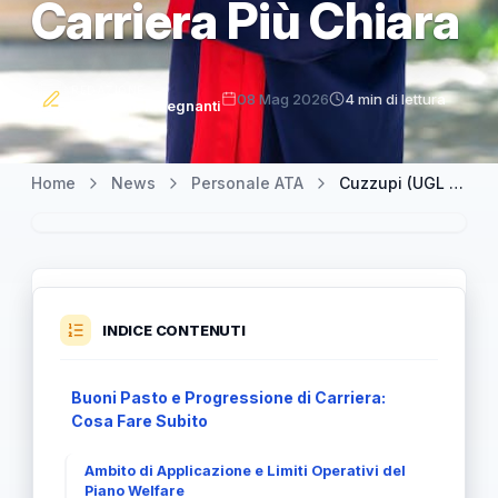
Carriera Più Chiara
REDAZIONE
08 Mag 2026
4 min di lettura
Orizzonte Insegnanti
Home
News
Personale ATA
Cuzzupi (UGL Istruzione): Piano Welfare e una Progressione di Carriera Più Chiara
INDICE CONTENUTI
Buoni Pasto e Progressione di Carriera:
Cosa Fare Subito
Ambito di Applicazione e Limiti Operativi del
Piano Welfare