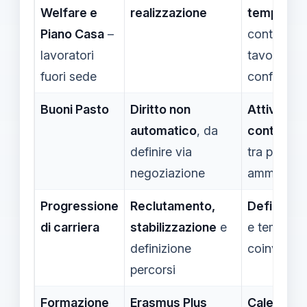
Welfare e
realizzazione
tempi
tram
Piano Casa
–
contrattaz
lavoratori
tavoli di
fuori sede
confronto
Buoni Pasto
Diritto non
Attivare
automatico
, da
contratta
definire via
tra parti so
negoziazione
amministr
Progressione
Reclutamento,
Definire p
di carriera
stabilizzazione
e
e tempi chi
definizione
coinvolge
percorsi
Formazione
Erasmus Plus
Calendari