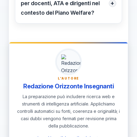
RSU nelle scelte. Occorre stabilire
+
per docenti, ATA e dirigenti nel
criteri di avanzamento, criteri e
contesto del Piano Welfare?
indicatori di progresso. Inoltre,
Verificare contratti e clausole su
prevedere revisioni periodiche per
buoni pasto e fringe benefits nelle
verificare i miglioramenti.
trattative locali. Richiedere un tavolo
di confronto con dirigenza, RSU e
sindacati per aprire la contrattazione.
Definire calendari, obiettivi e
L'AUTORE
indicatori di progresso per monitorare
Redazione Orizzonte Insegnanti
i risultati.
La preparazione può includere ricerca web e
strumenti di intelligenza artificiale. Applichiamo
controlli automatici su fonti, coerenza e originalità; i
casi dubbi vengono fermati per revisione prima
della pubblicazione.