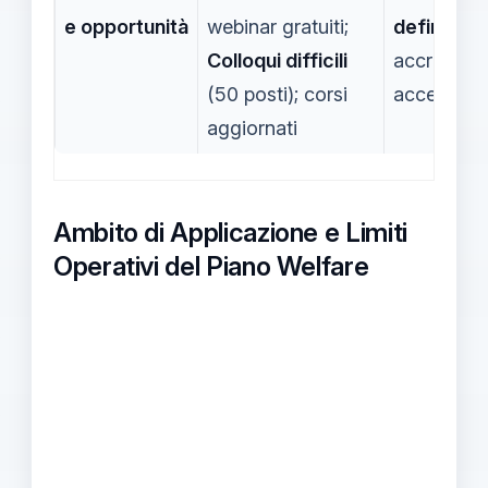
e opportunità
webinar gratuiti;
definire
e
Colloqui difficili
accreditam
(50 posti); corsi
accesso fa
aggiornati
Ambito di Applicazione e Limiti
Operativi del Piano Welfare