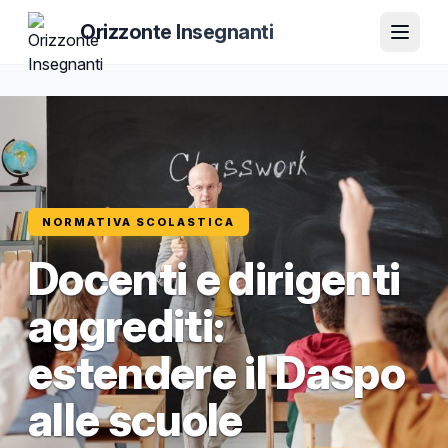
Orizzonte Insegnanti
NORMATIVA SCOLASTICA
Docenti e dirigenti
aggrediti:
estendere il Daspo
alle scuole