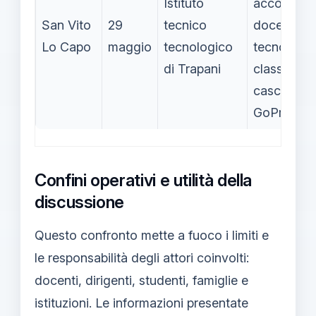
Istituto
accoltellare
San Vito
29
tecnico
docente di
Lo Capo
maggio
tecnologico
tecnologia
di Trapani
classe; in
casco inte
GoPro
Confini operativi e utilità della
discussione
Questo confronto mette a fuoco i limiti e
le responsabilità degli attori coinvolti:
docenti, dirigenti, studenti, famiglie e
istituzioni. Le informazioni presentate