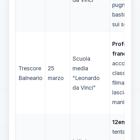
pugni, l’alt
bastonate;
sui social
Professor
francese
Scuola
accoltellat
Trescore
25
media
classe; l’a
Balneario
marzo
“Leonardo
filmato la 
da Vinci”
lasciato un
manifesto
12enne
ha
tentato di