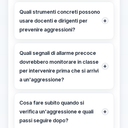
01/01/2024. Il Daspo è principalmente
Quali strumenti concreti possono
applicato in ambito sportivo;
+
usare docenti e dirigenti per
estenderlo alle scuole richiederebbe
prevenire aggressioni?
una nuova cornice normativa e
Formazione su gestione del conflitto
strumenti legali specifici.
e de-escalation; protocolli chiari con
Quali segnali di allarme precoce
ruoli definiti; simulazioni di crisi e
dovrebbero monitorare in classe
+
canali rapidi di comunicazione con
per intervenire prima che si arrivi
famiglie e autorità.
a un'aggressione?
Segnali comuni includono aumento
della tensione tra studenti, minacce
Cosa fare subito quando si
verbali, cambi improvvisi di
+
verifica un'aggressione e quali
comportamento e comportamenti
passi seguire dopo?
provocatori; intervenire subito usando