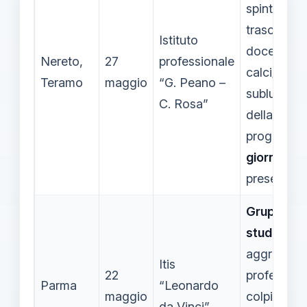
spinto, aff
trascinato i
Istituto
docente; p
Nereto,
27
professionale
calci;
Teramo
maggio
“G. Peano –
sublussazi
C. Rosa”
della spalla
prognosi d
giorni
; den
presentata
Gruppo di
studenti
aggredisc
Itis
22
professori
Parma
“Leonardo
maggio
colpito da 
da Vinci”