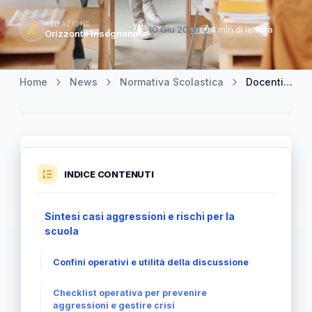
REDAZIONE
10 Giu 2026
4 min di lettura
Orizzonte Insegnanti
Home
News
Normativa Scolastica
Docenti e dirigenti aggrediti: estendere il Daspo alle scuole
INDICE CONTENUTI
Sintesi casi aggressioni e rischi per la
scuola
Confini operativi e utilità della discussione
Checklist operativa per prevenire
aggressioni e gestire crisi