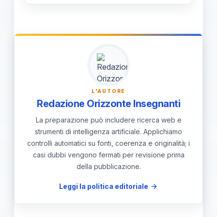
Mettere al sicuro le persone, chiedere
i protocolli.
supporto alle figure competenti e
attivare l'allerta interna; registrare
l'evento e fornire supporto legale e
psicologico alle vittime; rivedere i
protocolli per prevenire recidive.
L'AUTORE
Redazione Orizzonte Insegnanti
La preparazione può includere ricerca web e
strumenti di intelligenza artificiale. Applichiamo
controlli automatici su fonti, coerenza e originalità; i
casi dubbi vengono fermati per revisione prima
della pubblicazione.
Leggi la politica editoriale