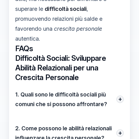
superare le
difficoltà sociali
,
promuovendo relazioni più salde e
favorendo una
crescita personale
autentica.
FAQs
Difficoltà Sociali: Sviluppare
Abilità Relazionali per una
Crescita Personale
1. Quali sono le difficoltà sociali più
+
comuni che si possono affrontare?
Le difficoltà sociali comuni includono
l'ansia sociale, la paura del giudizio altrui,
2. Come possono le abilità relazionali
+
l'incapacità di avviare e mantenere
influenzare la crescita personale?