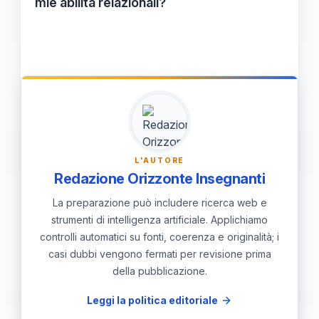
mie abilità relazionali?
e stimolando comunicazioni più
Iniziare il tuo percorso richiede auto-
significative.
riflessione per identificare le aree di
miglioramento, definire obiettivi specifici e
praticare costantemente le nuove abilità in
situazioni sociali. Considera anche di
cercare supporto tramite corsi o gruppi di
L'AUTORE
pratica.
Redazione Orizzonte Insegnanti
La preparazione può includere ricerca web e
strumenti di intelligenza artificiale. Applichiamo
controlli automatici su fonti, coerenza e originalità; i
casi dubbi vengono fermati per revisione prima
della pubblicazione.
Leggi la politica editoriale