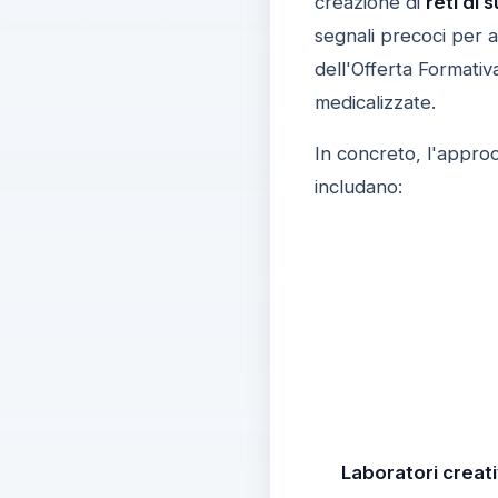
creazione di
reti di 
segnali precoci per at
dell'Offerta Formati
medicalizzate.
In concreto, l'appro
includano:
Laboratori creati