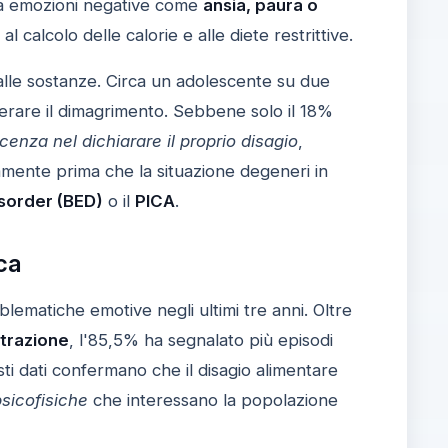
ta a emozioni negative come
ansia, paura o
l calcolo delle calorie e alle diete restrittive.
alle sostanze. Circa un adolescente su due
erare il dimagrimento. Sebbene solo il 18%
icenza nel dichiarare il proprio disagio
,
vamente prima che la situazione degeneri in
isorder (BED)
o il
PICA
.
ca
blematiche emotive negli ultimi tre anni. Oltre
ntrazione
, l'85,5% ha segnalato più episodi
sti dati confermano che il disagio alimentare
 psicofisiche
che interessano la popolazione