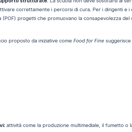
supporto strutturate
. La scuola non deve sostituirsi ai ser
tivare correttamente i percorsi di cura. Per i dirigenti e i d
va (POF) progetti che promuovano la consapevolezza del c
ccio proposto da iniziative come
Food for Fine
suggerisce l
vi:
attività come la produzione multimediale, il fumetto o la