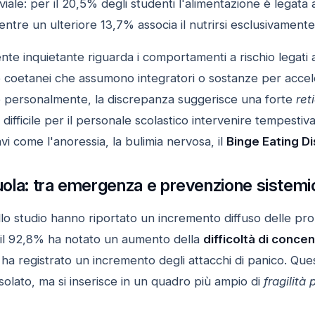
viale: per il 20,5% degli studenti l'alimentazione è lega
entre un ulteriore 13,7% associa il nutrirsi esclusivamente a
te inquietante riguarda i comportamenti a rischio legati 
e coetanei che assumono integratori o sostanze per accel
 personalmente, la discrepanza suggerisce una forte
ret
ifficile per il personale scolastico intervenire tempesti
vi come l'anoressia, la bulimia nervosa, il
Binge Eating D
scuola: tra emergenza e prevenzione sistemi
ello studio hanno riportato un incremento diffuso delle pro
i, il 92,8% ha notato un aumento della
difficoltà di conce
 ha registrato un incremento degli attacchi di panico. Que
olato, ma si inserisce in un quadro più ampio di
fragilità