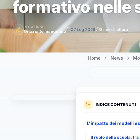
formativo nelle 
REDAZIONE
07 Lug 2026
8 min di lettura
Orizzonte Insegnanti
Home
News
Mo
INDICE CONTENUTI
L'impatto dei modelli es
Il ruolo della scuola: t