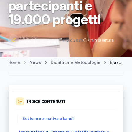
partecipanti e
19.000 progetti
REDAZIONE
11 Dic 2025
7 min di lettura
Orizzonte Insegnanti
Home
News
Didattica e Metodologie
Erasmus+ in Italia: un decennio di successi con oltre un milione di partecipanti e 19.000 progetti
INDICE CONTENUTI
Sezione normativa e bandi