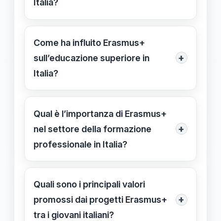
Italia?
Il settore dell’istruzione scolastica ha
realizzato circa 9.700 progetti,
Come ha influito Erasmus+
coinvolgendo oltre 221.000 persone,
+
sull’educazione superiore in
fino alla fine del 2023.
Italia?
Ha mobilitato circa 425.000 studenti
e staff universitario attraverso 240
Qual è l’importanza di Erasmus+
partnership, migliorando
+
nel settore della formazione
l’internazionalizzazione delle
professionale in Italia?
università italiane.
Sono stati realizzati circa 3.400
progetti, coinvolgendo circa 148.000
Quali sono i principali valori
partecipanti, per sviluppare
+
promossi dai progetti Erasmus+
competenze richieste dal mercato del
tra i giovani italiani?