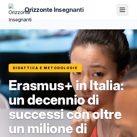
Orizzonte Insegnanti
DIDATTICA E METODOLOGIE
Erasmus+ in Italia:
un decennio di
successi con oltre
un milione di