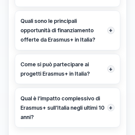
lavoro europeo.
Favoriscono esperienze di
cittadinanza europea, scambio
Quali sono le principali
culturale, inclusione sociale e
+
opportunità di finanziamento
sviluppo di competenze trasversali.
offerte da Erasmus+ in Italia?
I bandi annuali pubblicano opportunità
di finanziamento per mobilità, tirocini,
Come si può partecipare ai
+
scambi tra scuole e formazione
progetti Erasmus+ in Italia?
professionale, con copertura parziale
Le soggetti interessati devono
o totale dei costi.
seguire le procedure indicate nei
Qual è l’impatto complessivo di
bandi, presentando proposte
+
Erasmus+ sull’Italia negli ultimi 10
conformi alle linee guida europee e
anni?
rispettando le scadenze ufficiali.
Ha rafforzato l’internazionalizzazione,