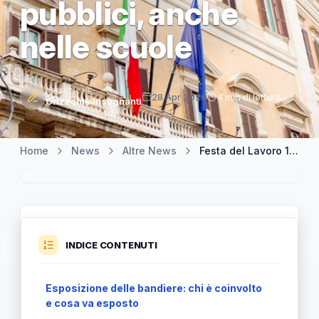
pubblici, anche
nelle scuole
REDAZIONE
28 Apr 2026
4 min di lettura
Orizzonte Insegnanti
Home
News
Altre News
Festa del Lavoro 1° maggio: bandiere italiane ed europee sugli edifici pubblici, anche nelle scuole
INDICE CONTENUTI
Esposizione delle bandiere: chi è coinvolto
e cosa va esposto