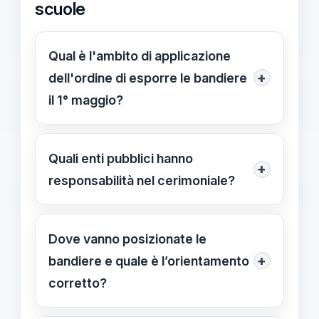
scuole
Qual è l'ambito di applicazione
+
dell'ordine di esporre le bandiere
il 1° maggio?
L’obbligo riguarda gli edifici pubblici,
comprese le scuole, e vale per l’intera
Quali enti pubblici hanno
+
giornata del 1° maggio. Si applica
responsabilità nel cerimoniale?
secondo il DPCM 14/04/2006 art. 35
Presidenza della Repubblica,
(decorrenza 27/04/2006); le bandiere
Consiglio di Stato, Corte dei Conti,
Dove vanno posizionate le
italiana ed europea devono essere
Banca d’Italia, INPS, ISTAT, ENEA,
+
bandiere e quale è l’orientamento
visibili all’esterno.
Agenzia Spaziale Italiana e i
corretto?
Commissari per le regioni a statuto
Le bandiere devono essere visibili