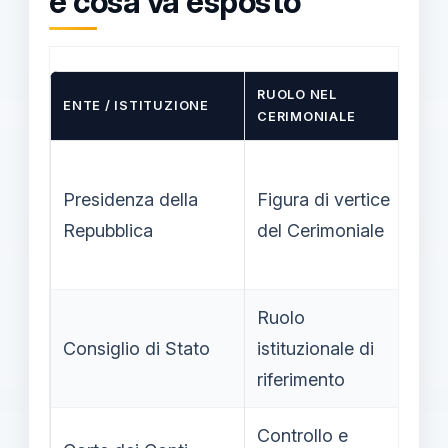
e cosa va esposto
RUOLO NEL
ENTE / ISTITUZIONE
N
CERIMONIALE
Ob
Presidenza della
Figura di vertice
ba
Repubblica
del Cerimoniale
eu
gi
Ruolo
St
Consiglio di Stato
istituzionale di
at
riferimento
p
Controllo e
Co