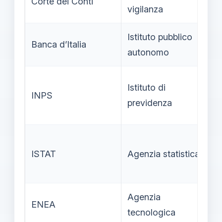
Corte dei Conti
vigilanza
se
Istituto pubblico
Al
Banca d’Italia
autonomo
ce
Im
Istituto di
INPS
an
previdenza
pe
Pr
ISTAT
Agenzia statistica
l’
co
Agenzia
Ri
ENEA
tecnologica
in