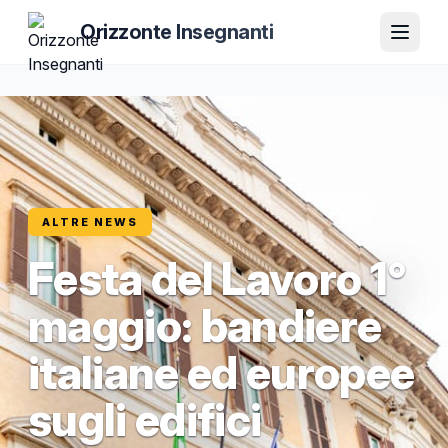
Orizzonte Insegnanti
ALTRE NEWS
Festa del Lavoro 1°
maggio: bandiere
italiane ed europee
sugli edifici