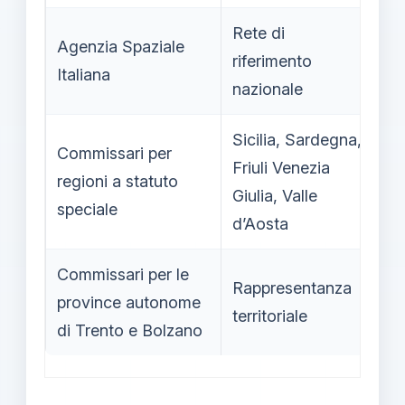
Rete di
Agenzia Spaziale
Co
riferimento
Italiana
ce
nazionale
Sicilia, Sardegna,
Commissari per
Friuli Venezia
St
regioni a statuto
Giulia, Valle
pu
speciale
d’Aosta
Commissari per le
Rappresentanza
Ad
province autonome
territoriale
pr
di Trento e Bolzano