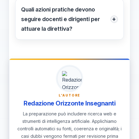
speciale e per Trento e Bolzano: tutti
all’esterno degli immobili pubblici;
Quali azioni pratiche devono
hanno l’obbligo di esporre le bandiere
posizionate in alto e orientate
+
seguire docenti e dirigenti per
nelle sedi pubbliche.
correttamente secondo il cerimoniale;
attuare la direttiva?
è possibile aggiungere ulteriori
Verificare disponibilità ed stato delle
esemplari sui siti già esposti.
bandiere, predisporre uno spazio
visibile, posizionare le bandiere in alto
e orientate, documentare
l’esposizione con foto o nota, e
garantire la sicurezza contro
L'AUTORE
manomissioni; l’esposizione riguarda
Redazione Orizzonte Insegnanti
tutte le sedi pubbliche, comprese le
La preparazione può includere ricerca web e
scuole, per l’intera giornata.
strumenti di intelligenza artificiale. Applichiamo
controlli automatici su fonti, coerenza e originalità; i
casi dubbi vengono fermati per revisione prima