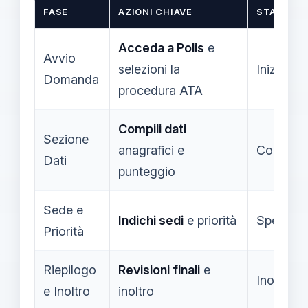
FASE
AZIONI CHIAVE
STATO AT
Acceda a Polis
e
Avvio
selezioni la
Iniziata
Domanda
procedura ATA
Compili dati
Sezione
anagrafici e
Complet
Dati
punteggio
Sede e
Indichi sedi
e priorità
Specific
Priorità
Riepilogo
Revisioni finali
e
Inoltrata
e Inoltro
inoltro