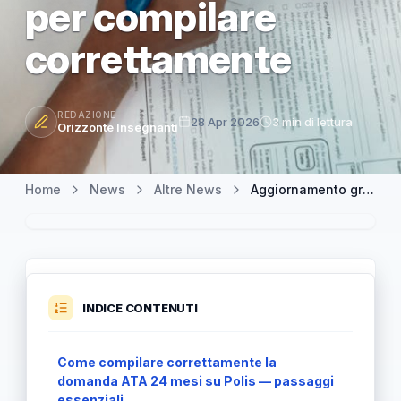
per compilare
correttamente
REDAZIONE
28 Apr 2026
3 min di lettura
Orizzonte Insegnanti
Home
News
Altre News
Aggiornamento graduatorie ATA 24 mesi: domanda aperta e guida MIM per compilare correttamente
INDICE CONTENUTI
Come compilare correttamente la
domanda ATA 24 mesi su Polis — passaggi
essenziali