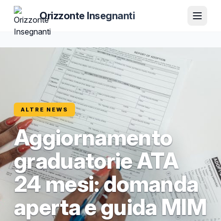
Orizzonte Insegnanti
ALTRE NEWS
Aggiornamento
graduatorie ATA
24 mesi: domanda
aperta e guida MIM