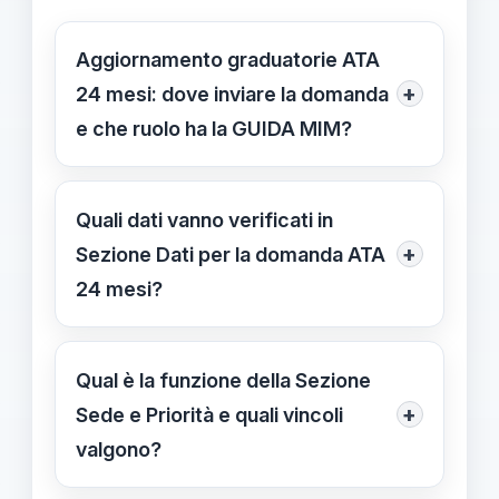
Aggiornamento graduatorie ATA
+
24 mesi: dove inviare la domanda
e che ruolo ha la GUIDA MIM?
L'aggiornamento è disponibile online
su Polis – Istanze Online per l’anno
Quali dati vanno verificati in
scolastico 2026/27. La GUIDA MIM
+
Sezione Dati per la domanda ATA
aiuta a evitare errori comuni e a
24 mesi?
garantire la validità dell’inoltro; la
In Sezione Dati vanno inseriti i dati
domanda genera un PDF
anagrafici, il punteggio e
Qual è la funzione della Sezione
riepilogativo.
l'identificativo dell’istanza; controlla
+
Sede e Priorità e quali vincoli
punteggio e aggiornamenti prima di
valgono?
procedere.
Indichi sedi e priorità; l’inoltro è