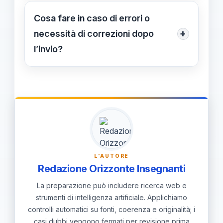
vincolato alla regione e provincia di
Cosa fare in caso di errori o
servizio attuale, quindi valutare sedi
+
necessità di correzioni dopo
in base alle necessità.
l’invio?
Se serve, annulla e reinvia la
domanda; le correzioni si gestiscono
tramite la funzione Correzioni e l’invio
successivo, con conferma via email.
L'AUTORE
Redazione Orizzonte Insegnanti
La preparazione può includere ricerca web e
strumenti di intelligenza artificiale. Applichiamo
controlli automatici su fonti, coerenza e originalità; i
casi dubbi vengono fermati per revisione prima