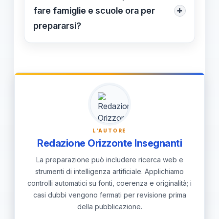
(40%) nell’età esclusiva.
vigore; i riferimenti ufficiali saranno
+
fare famiglie e scuole ora per
coordinata con scuola, patologie
pubblicati dal Ministero della Salute.
prepararsi?
croniche e accesso a servizi di
telemedicina.
Per prepararsi: verifica la continuità
PLS con il pediatra 0–18; aggiorna i
dati anagrafici presso l’ASL; informati
sui servizi delle Case della Comunità
e coordina con la scuola per visite e
gestione di patologie.
L'AUTORE
Redazione Orizzonte Insegnanti
La preparazione può includere ricerca web e
strumenti di intelligenza artificiale. Applichiamo
controlli automatici su fonti, coerenza e originalità; i
casi dubbi vengono fermati per revisione prima
della pubblicazione.