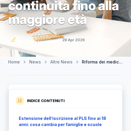
continuità fino alla
maggiore età
REDAZIONE
28 Apr 2026
4 min di lettura
Orizzonte Insegnanti
Home
News
Altre News
Riforma dei medici di famiglia: pediatria estesa ai 18 anni e continuità fino alla maggiore età
INDICE CONTENUTI
Estensione dell’iscrizione al PLS fino ai 18
anni: cosa cambia per famiglie e scuole