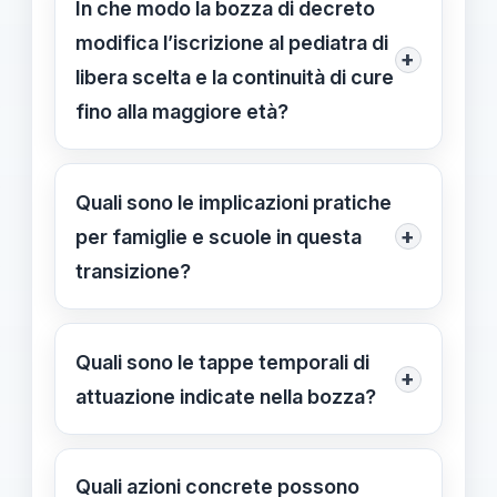
In che modo la bozza di decreto
modifica l’iscrizione al pediatra di
+
libera scelta e la continuità di cure
fino alla maggiore età?
La bozza propone di estendere
l’iscrizione al pediatra di libera scelta
Quali sono le implicazioni pratiche
fino agli 18 anni, evitando il
+
per famiglie e scuole in questa
passaggio automatico al medico di
transizione?
base al compimento del 14° anno.
La continuità si traduce in una
L’obiettivo è garantire continuità di
presenza strutturale nelle Case della
Quali sono le tappe temporali di
cura dall’infanzia all’età adulta.
+
Comunità: medici di famiglia e
attuazione indicate nella bozza?
Secondo i dati al 01/01/2025, ci sono
pediatri dovranno garantire 6 ore
6.284 pediatri in servizio con
La bozza prevede scadenze a 30, 60,
settimanali per 48 settimane all’anno
5.763.534 assistiti, di cui 2.356.230
90, 120 e 180 giorni dall’entrata in
Quali azioni concrete possono
in tali sedi. Si facilita la gestione