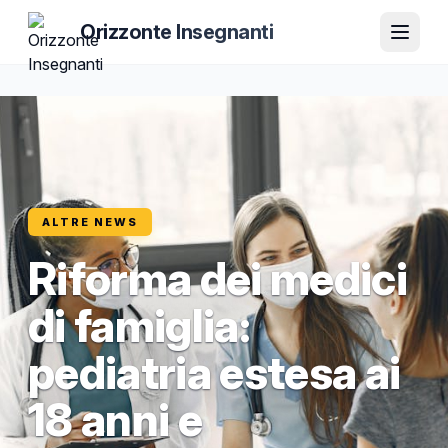
Orizzonte Insegnanti
ALTRE NEWS
Riforma dei medici
di famiglia:
pediatria estesa ai
18 anni e