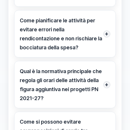
Le attività dovrebbero essere
programmate principalmente durante
Come pianificare le attività per
le ore pomeridiane o in momenti
evitare errori nella
+
meno intensi, rispettando i limiti di
rendicontazione e non rischiare la
orario settimanale stabiliti dal CCNL
bocciatura della spesa?
per evitare sovraccarichi.
E' fondamentale redigere un
programma dettagliato, registrare
Qual è la normativa principale che
orari, date e risultati di ogni
regola gli orari delle attività della
+
intervento in modo puntuale e
figura aggiuntiva nei progetti PN
aggiornare regolarmente i documenti
2021-27?
di progetto.
La normativa vigente, le linee guida
ministeriali e i requisiti del CCNL
Come si possono evitare
stabiliscono le fasce orarie da