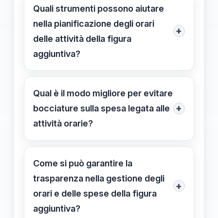
risultati delle attività in sistemi di
Quali strumenti possono aiutare
gestione, aggiornando
nella pianificazione degli orari
+
costantemente i registri e allegando
delle attività della figura
prove documentali che attestino le
aggiuntiva?
attività svolte.
Strumenti come calendari condivisi,
piattaforme di project management e
Qual è il modo migliore per evitare
applicazioni di gestione del tempo
+
bocciature sulla spesa legata alle
facilitano la pianificazione e il
attività orarie?
monitoraggio delle attività.
Assicurarsi di rispettare le fasce
orarie stabilite, documentare ogni
Come si può garantire la
intervento con precisione e
trasparenza nella gestione degli
+
mantenere una comunicazione
orari e delle spese della figura
anzitempo con i responsabili del
aggiuntiva?