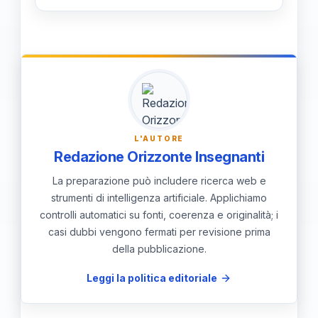
progetto.
Mantenendo registrazioni accurate e
aggiornate, documentando ogni
attività e comunicando
tempestivamente eventuali variazioni,
si assicura la conformità e si evita il
rischio di non riconoscimento delle
L'AUTORE
spese.
Redazione Orizzonte Insegnanti
La preparazione può includere ricerca web e
strumenti di intelligenza artificiale. Applichiamo
controlli automatici su fonti, coerenza e originalità; i
casi dubbi vengono fermati per revisione prima
della pubblicazione.
Leggi la politica editoriale