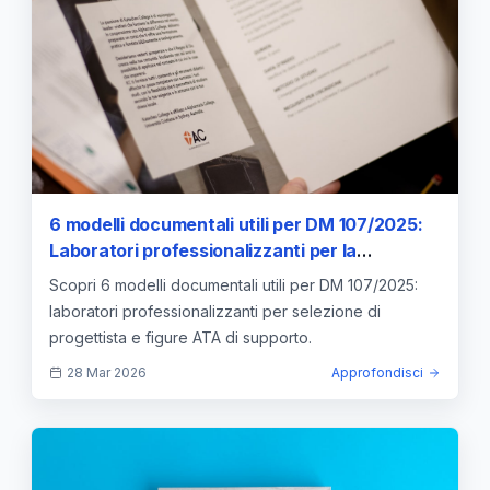
6 modelli documentali utili per DM 107/2025:
Laboratori professionalizzanti per la
selezione di progettista e figure ATA di
Scopri 6 modelli documentali utili per DM 107/2025:
supporto al progetto — approfondimento e
laboratori professionalizzanti per selezione di
guida
progettista e figure ATA di supporto.
28 Mar 2026
Approfondisci