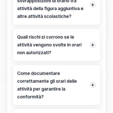
sovrapposizioni di orario tra
+
rispettare per garantire la conformità
attività della figura aggiuntiva e
e la corretta rendicontazione.
altre attività scolastiche?
Programmare gli interventi in fasce
orarie diverse rispetto agli orari
Quali rischi si corrono se le
scolastici principali e comunicare
+
attività vengono svolte in orari
preventivamente con tutti i soggetti
non autorizzati?
coinvolti aiutano a evitare conflitti di
Svolgere attività fuori dagli orari
orario.
previsti può portare a contestazioni
Come documentare
nella rendicontazione, mancato
correttamente gli orari delle
+
riconoscimento delle spese e
attività per garantire la
possibile bocciatura della spesa.
conformità?
Registrare data, orario, durata e