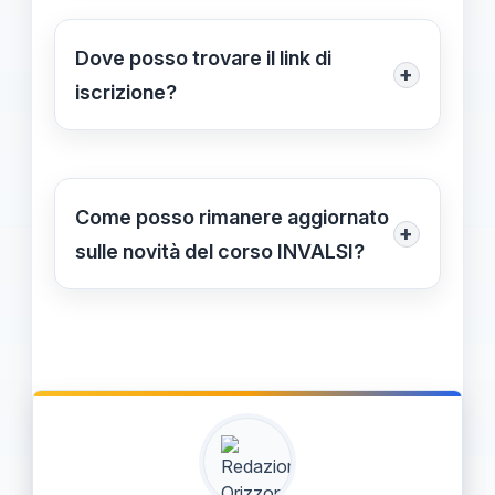
webinar sincroni, mentre le attività di
approfondimento e la valutazione
Dove posso trovare il link di
+
finale sono svolte in modalità
iscrizione?
asincrona, consentendo massima
Il link di iscrizione sarà disponibile
flessibilità ai partecipanti.
nelle comunicazioni ufficiali
dell'INVALSI e sarà accessibile nelle
Come posso rimanere aggiornato
+
date di apertura delle iscrizioni,
sulle novità del corso INVALSI?
consultabili sul sito ufficiale.
Per aggiornamenti in tempo reale,
puoi seguire i canali social ufficiali e i
servizi di
Tecnicadellascuola
, che
pubblicano notizie e aggiornamenti
sulla formazione docenti INVALSI.