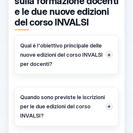
sulla formazione docenti
e le due nuove edizioni
del corso INVALSI
Qual è l'obiettivo principale delle
+
nuove edizioni del corso INVALSI
per docenti?
L'obiettivo principale è supportare i
docenti nell'utilizzo efficace dei dati
INVALSI per migliorare la crescita
Quando sono previste le iscrizioni
educativa e la gestione scolastica,
+
per le due edizioni del corso
favorendo un impatto positivo
INVALSI?
sull'intera comunità educativa.
Le iscrizioni per la prima edizione