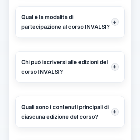
sono aperte dal 6 al 10 ottobre 2025,
mentre per la seconda edizione si
Qual è la modalità di
+
svolgeranno dal 12 al 16 gennaio
partecipazione al corso INVALSI?
2026.
Il corso si svolge interamente online,
con incontri sincroni in webinar,
sessioni di studio individuale e attività
Chi può iscriversi alle edizioni del
+
asincrona, facilitando la
corso INVALSI?
partecipazione di docenti da ogni
Il corso è rivolto principalmente ai
regione e livello.
Referenti INVALSI scolastici, ma è
aperto anche a tutti i docenti di ogni
Quali sono i contenuti principali di
+
ordine e grado, con un limite di 600
ciascuna edizione del corso?
partecipanti per ciascuna edizione.
Il percorso comprende webinar
sincroni, sessioni di approfondimento