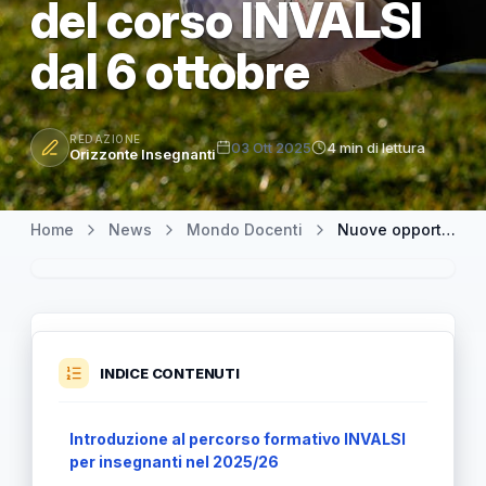
del corso INVALSI
dal 6 ottobre
REDAZIONE
03 Ott 2025
4 min di lettura
Orizzonte Insegnanti
Home
News
Mondo Docenti
Nuove opportunità di formazione per docenti: iscriviti alle due edizioni del corso INVALSI dal 6 ottobre
INDICE CONTENUTI
Introduzione al percorso formativo INVALSI
per insegnanti nel 2025/26