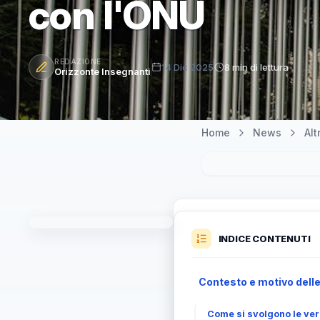
con l'ONU
REDAZIONE
14 Dic 2025
8 min di lettura
Orizzonte Insegnanti
Home
News
Al
INDICE CONTENUTI
Contesto e motivo delle
Come si svolgono le veri