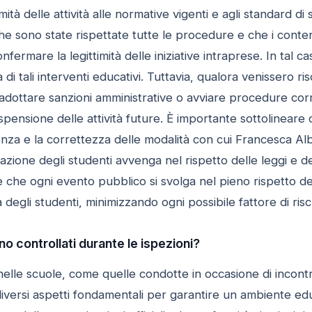
mità delle attività alle normative vigenti e agli standard di
sono state rispettate tutte le procedure e che i contenut
onfermare la legittimità delle iniziative intraprese. In tal cas
à di tali interventi educativi. Tuttavia, qualora venissero ri
dottare sanzioni amministrative o avviare procedure corre
pensione delle attività future. È importante sottolineare c
nza e la correttezza delle modalità con cui Francesca Alb
azione degli studenti avvenga nel rispetto delle leggi e d
 che ogni evento pubblico si svolga nel pieno rispetto dei 
 degli studenti, minimizzando ogni possibile fattore di ris
o controllati durante le ispezioni?
 nelle scuole, come quelle condotte in occasione di incon
iversi aspetti fondamentali per garantire un ambiente educ