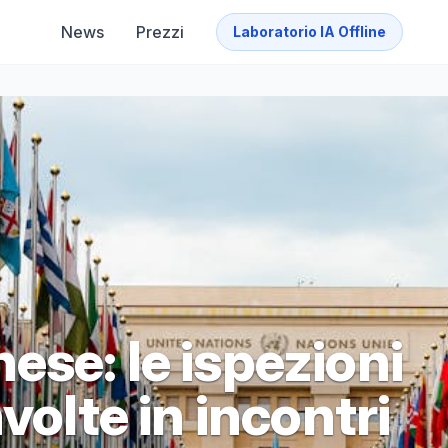
News
Prezzi
Laboratorio IA Offline
se: le ispezioni
volte in incontri