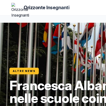
Orizzonte Insegnanti
ALTRE NEWS
Francesca Albane
nelle scuole coin