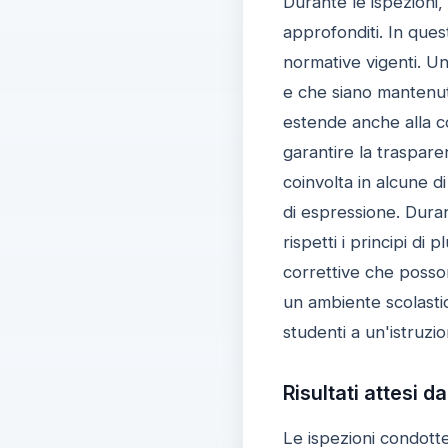
Durante le ispezioni,
approfonditi. In quest
normative vigenti. Una
e che siano mantenuti 
estende anche alla co
garantire la traspare
coinvolta in alcune di 
di espressione. Duran
rispetti i principi d
correttive che posson
un ambiente scolastico
studenti a un'istruzio
Risultati attesi d
Le ispezioni condotte