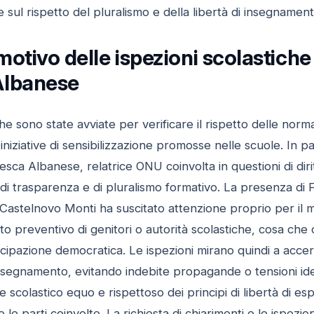
e sul rispetto del pluralismo e della libertà di insegnamen
otivo delle ispezioni scolastiche 
Albanese
he sono state avviate per verificare il rispetto delle norma
 iniziative di sensibilizzazione promosse nelle scuole. In p
esca Albanese, relatrice ONU coinvolta in questioni di dirit
 di trasparenza e di pluralismo formativo. La presenza di
astelnovo Monti ha suscitato attenzione proprio per il mo
to preventivo di genitori o autorità scolastiche, cosa che
cipazione democratica. Le ispezioni mirano quindi a accer
'insegnamento, evitando indebite propagande o tensioni id
 scolastico equo e rispettoso dei principi di libertà di e
 le parti coinvolte. La richiesta di chiarimenti e le ispezi