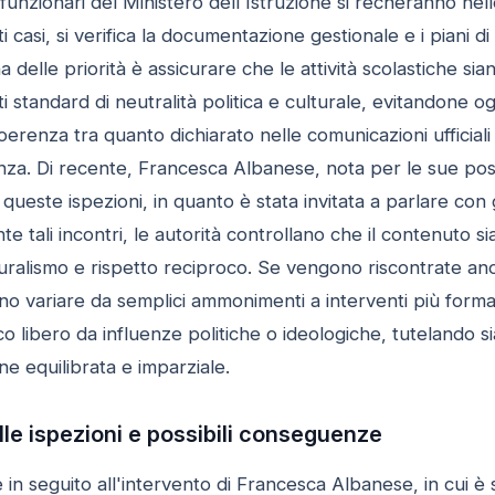
 funzionari del Ministero dell'Istruzione si recheranno nel
i casi, si verifica la documentazione gestionale e i piani di
 delle priorità è assicurare che le attività scolastiche sian
standard di neutralità politica e culturale, evitandone ogn
erenza tra quanto dichiarato nelle comunicazioni ufficiali e
nza. Di recente, Francesca Albanese, nota per le sue posiz
queste ispezioni, in quanto è stata invitata a parlare con gli
te tali incontri, le autorità controllano che il contenuto
i pluralismo e rispetto reciproco. Se vengono riscontrate a
o variare da semplici ammonimenti a interventi più formali
 libero da influenze politiche o ideologiche, tutelando sia 
ne equilibrata e imparziale.
alle ispezioni e possibili conseguenze
 in seguito all'intervento di Francesca Albanese, in cui è s