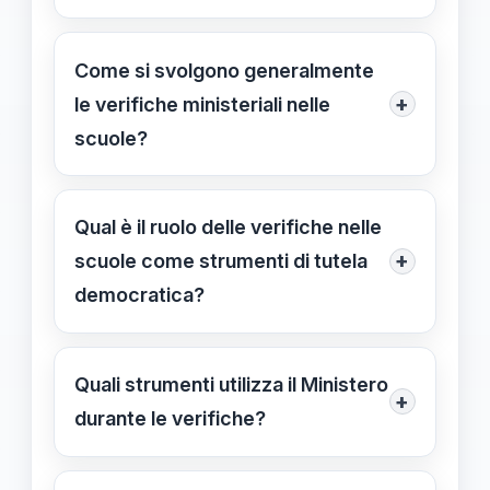
sospetto di abuso di potere e
La Rete degli Studenti Medi ha
ingerenza politica nelle scuole.
denunciato le ispezioni come un
Come si svolgono generalmente
abuso di potere grave e ideologico,
+
le verifiche ministeriali nelle
accusando le autorità di limitare la
scuole?
libertà di pensiero e di influenzare
Le verifiche comprendono analisi
negativamente gli studenti.
documentali, sopralluoghi, interviste
Qual è il ruolo delle verifiche nelle
riservate e incontri con docenti e
+
scuole come strumenti di tutela
studenti per valutare la conformità
democratica?
alle norme e le condizioni
Le ispezioni garantiscono trasparenza
dell’ambiente scolastico.
e rispetto delle norme, tutelano
Quali strumenti utilizza il Ministero
+
l’autonomia scolastica e prevengono
durante le verifiche?
ingerenze politiche, assicurando un
Il Ministero impiega database di
ambiente educativo equilibrato.