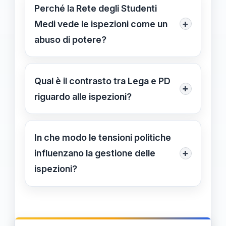
monitoraggio, colloqui con dirigenti,
Perché la Rete degli Studenti
verifiche di archivi e analisi di
+
Medi vede le ispezioni come un
materiali di comunicazione diffusi
abuso di potere?
nelle scuole.
Perché le percepiscono come
strumenti idonei a censurare opinioni
Qual è il contrasto tra Lega e PD
+
critiche e a creare un clima
riguardo alle ispezioni?
intimidatorio, influenzando la libertà di
La Lega sostiene che le verifiche
pensiero degli studenti.
sono necessarie per preservare il
In che modo le tensioni politiche
pluralismo, mentre il PD vede nelle
+
influenzano la gestione delle
ispezioni un rischio di repressione del
ispezioni?
dissenso e di ingerenza ideologica.
Le tensioni politiche portano a
interpretazioni opposte delle
verifiche, alimentando dibattiti sulla