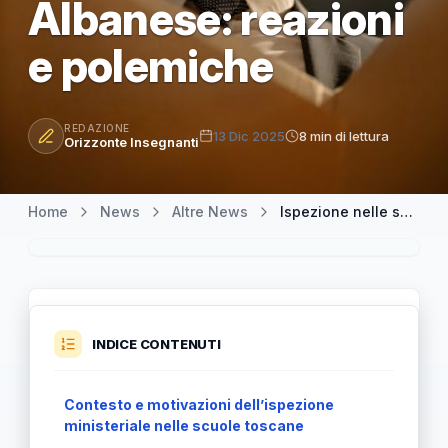
Albanese: reazioni
e polemiche
REDAZIONE
13 Dic 2025
8 min di lettura
Orizzonte Insegnanti
Home
News
Altre News
Ispezione nelle scuole coinvolte nel discorso di Francesca Albanese: reazioni e polemiche
INDICE CONTENUTI
Contesto e motivazioni dell’ispezione
ministeriale nelle scuole toscane