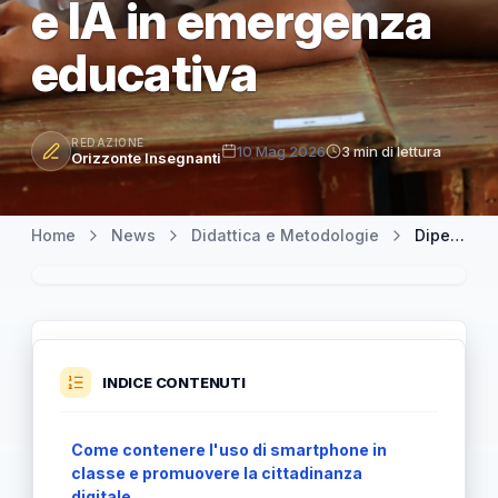
e IA in emergenza
educativa
REDAZIONE
10 Mag 2026
3 min di lettura
Orizzonte Insegnanti
Home
News
Didattica e Metodologie
Dipendenza digitale tra i giovani: smartphone, social e IA in emergenza educativa
INDICE CONTENUTI
Come contenere l'uso di smartphone in
classe e promuovere la cittadinanza
digitale