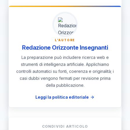
mirati.
etico, verifica delle fonti e citazioni.
Valutare l'autonomia e la
comprensione dello studente richiede
rubriche chiare e controlli opportuni,
L'AUTORE
evitando sostituzioni complete del
Redazione Orizzonte Insegnanti
pensiero.
La preparazione può includere ricerca web e
strumenti di intelligenza artificiale. Applichiamo
controlli automatici su fonti, coerenza e originalità; i
casi dubbi vengono fermati per revisione prima
della pubblicazione.
Leggi la politica editoriale
CONDIVIDI ARTICOLO