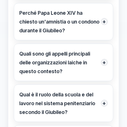
Le carceri italiane sono caratterizzate
da sovraffollamento, mancanza di
Perché Papa Leone XIV ha
rispetto dei diritti e condizioni di vita
+
chiesto un'amnistia o un condono
difficili per i detenuti, con spazi
durante il Giubileo?
ristretti e scarsa accessibilità a
Papa Leone XIV ha sottolineato il
formazione e lavoro.
potere del perdono e inviato un
Quali sono gli appelli principali
messaggio di speranza, chiedendo
+
delle organizzazioni laiche in
misure di clemenza per alleviare il
questo contesto?
sovraffollamento e favorire la
Decine di organizzazioni chiedono
riabilitazione dei detenuti.
interventi strutturali, un sistema
Qual è il ruolo della scuola e del
penitenziario più umano, investimenti
+
lavoro nel sistema penitenziario
in formazione e lavoro, e politiche di
secondo il Giubileo?
amnistia o condono per migliorare le
La scuola e il lavoro sono strumenti