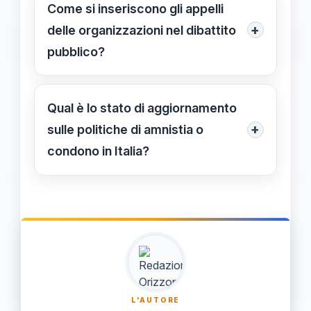
riflessione e di pressione politica per
Come si inseriscono gli appelli
migliorare il sistema, sostenendo
+
delle organizzazioni nel dibattito
riforme che favoriscano i diritti umani
pubblico?
e il riscatto sociale dei detenuti.
Gli appelli vengono diffusi attraverso
comunicati, incontri pubblici, e
Qual è lo stato di aggiornamento
coinvolgimento delle istituzioni,
+
sulle politiche di amnistia o
contribuendo a sensibilizzare
condono in Italia?
l'opinione pubblica e a influenzare le
Informazione non disponibile al
decisioni politiche.
27/04/2024, mentre le discussioni sui
provvedimenti di amnistia o condono
sono ancora in fase di proposta o
dibattito parlamentare.
L'AUTORE