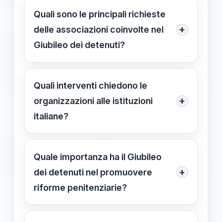
condizioni dei detenuti.
fondamentali per il reinserimento
Quali sono le principali richieste
sociale e la riduzione della recidiva,
+
delle associazioni coinvolte nel
ma spesso vengono negati o limitati
Giubileo dei detenuti?
nelle carceri italiane.
Chiedono di umanizzare le condizioni
di detenzione, favorire la
Quali interventi chiedono le
collaborazione tra sistema
+
organizzazioni alle istituzioni
penitenziario e altri settori, e garantire
italiane?
diritti umani fondamentali ai detenuti
Si richiedono misure di rieducazione
più vulnerabili.
e formazione, miglioramenti nelle
Quale importanza ha il Giubileo
condizioni igienico-sanitarie,
+
dei detenuti nel promuovere
interventi specifici per i detenuti
riforme penitenziarie?
vulnerabili e promozione di politiche
Il Giubileo rappresenta un momento di
di reinserimento sociale.