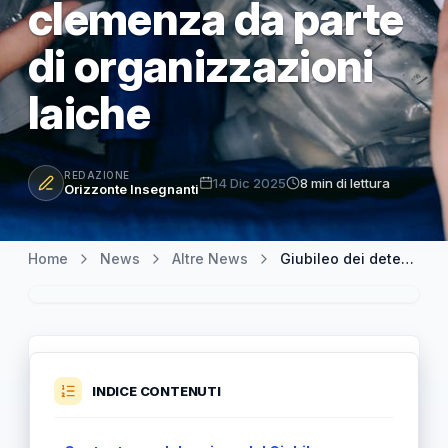
clemenza da parte
di organizzazioni
laiche
REDAZIONE
14 Dic 2025
8 min di lettura
Orizzonte Insegnanti
Home
News
Altre News
Giubileo dei detenuti: condizioni critiche e richieste di clemenza da parte di organizzazioni laiche
INDICE CONTENUTI